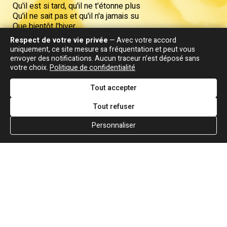
Qu'il est si tard, qu'il ne t'étonne plus
Qu'il ne sait pas et qu'il n'a jamais su
Que bientôt l'hiver
Si c'était à refaire
Respect de votre vie privée
— Avec votre accord
Mais "chut" mieux vaut se taire
uniquement, ce site mesure sa fréquentation et peut vous
Ne lui dis pas
envoyer des notifications. Aucun traceur n’est déposé sans
votre choix.
Politique de confidentialité
Tout accepter
Tout refuser
Personnaliser
Les chansons sont souvent plus belles...
Jean-Jacques Goldman
LIVRE
COMMENTAIRE DU LIVRE "ROUGE"
"J'ai trois dictaphones. Un ici, sur mon piano, un sur
mon piano de studio et un avec moi en vacances. J'ai