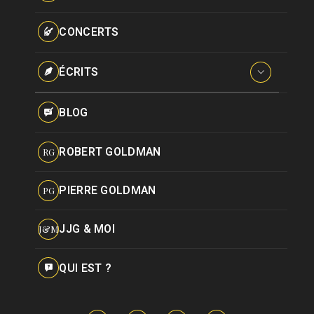
Paroles données
Certifications
CONCERTS
Pseudonymes
Reprises
ÉCRITS
Interviews
BLOG
Livres
ROBERT GOLDMAN
RG
Hommages
PIERRE GOLDMAN
PG
JJG & MOI
J&M
QUI EST ?