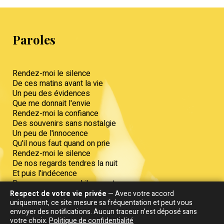
Paroles
Rendez-moi le silence
De ces matins avant la vie
Un peu des évidences
Que me donnait l'envie
Rendez-moi la confiance
Des souvenirs sans nostalgie
Un peu de l'innocence
Qu'il nous faut quand on prie
Rendez-moi le silence
De nos regards tendres la nuit
Et puis l'indécence
De nos corps quand ils errent
Respect de votre vie privée
— Avec votre accord
uniquement, ce site mesure sa fréquentation et peut vous
Rendez-moi la violence
envoyer des notifications. Aucun traceur n’est déposé sans
De mes sentiments de jadis
votre choix.
Politique de confidentialité
Et aussi l'insolence