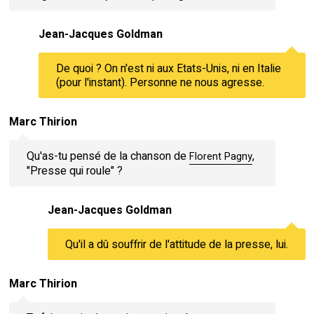
Jean-Jacques Goldman
De quoi ? On n'est ni aux Etats-Unis, ni en Italie
(pour l'instant). Personne ne nous agresse.
Marc Thirion
Qu'as-tu pensé de la chanson de
,
Florent Pagny
"Presse qui roule" ?
Jean-Jacques Goldman
Qu'il a dû souffrir de l'attitude de la presse, lui.
Marc Thirion