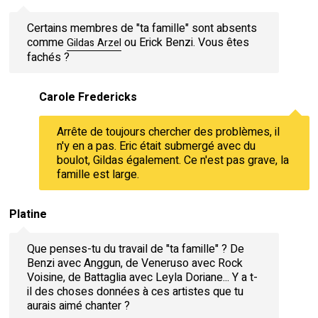
Certains membres de "ta famille" sont absents
comme
ou Erick Benzi. Vous êtes
Gildas Arzel
fachés ?
Carole Fredericks
Arrête de toujours chercher des problèmes, il
n'y en a pas. Eric était submergé avec du
boulot, Gildas également. Ce n'est pas grave, la
famille est large.
Platine
Que penses-tu du travail de "ta famille" ? De
Benzi avec Anggun, de Veneruso avec Rock
Voisine, de Battaglia avec Leyla Doriane... Y a t-
il des choses données à ces artistes que tu
aurais aimé chanter ?