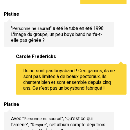
Platine
"
" a été le tube en été 1998.
Personne ne saurait
L'image du groupe, un peu boys band ne t'a-t-
elle pas gênée ?
Carole Fredericks
Ils ne sont pas boysband ! Ces gamins, ils ne
sont pas limités à de beaux pectoraux, ils
chantent bien et sont ensemble depuis cinq
ans. Ce n'est pas un boysband fabriqué !
Platine
Avec "
", "Qu'est ce qui
Personne ne saurait
t'amène", "
", cet album compte déjà trois
Respire