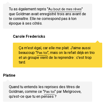
Tu as également repris "
"
Au bout de mes rêves
que Goldman avait enregistré trois ans avant de
te connaître. Elle ne correspond pas à ton
époque à ses côtés.
Carole Fredericks
Ça m'est égal, car elle me plait. J'aime aussi
beaucoup "
", mais on la refait déjà en trio
Pas toi
et un groupe vient de la reprendre : c'est trop
tard.
Platine
Quand tu entends les reprises des titres de
Goldman, comme ce "
" par Melgroove,
Pas toi
qu'est-ce que tu en penses ?