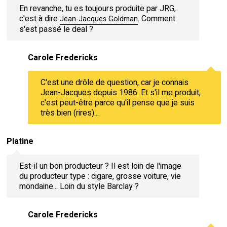
En revanche, tu es toujours produite par JRG,
c'est à dire
. Comment
Jean-Jacques Goldman
s'est passé le deal ?
Carole Fredericks
C'est une drôle de question, car je connais
Jean-Jacques depuis 1986. Et s'il me produit,
c'est peut-être parce qu'il pense que je suis
très bien (rires)...
Platine
Est-il un bon producteur ? Il est loin de l'image
du producteur type : cigare, grosse voiture, vie
mondaine... Loin du style Barclay ?
Carole Fredericks