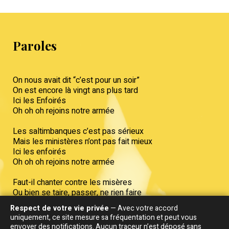
Paroles
On nous avait dit “c’est pour un soir”
On est encore là vingt ans plus tard
Ici les Enfoirés
Oh oh oh rejoins notre armée
Les saltimbanques c’est pas sérieux
Mais les ministères n’ont pas fait mieux
Ici les enfoirés
Oh oh oh rejoins notre armée
Faut-il chanter contre les misères
Ou bien se taire, passer, ne rien faire
Ici les Enfoirés
Respect de votre vie privée
— Avec votre accord
Oh oh oh rejoins notre armée
uniquement, ce site mesure sa fréquentation et peut vous
envoyer des notifications. Aucun traceur n’est déposé sans