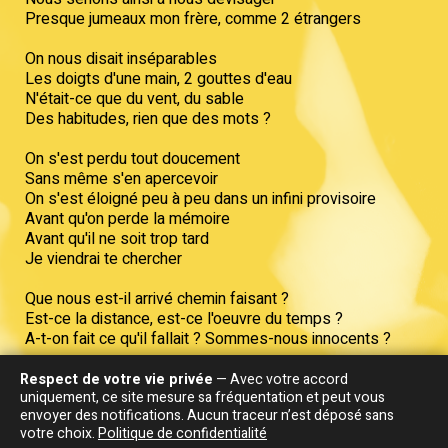
Presque jumeaux mon frère, comme 2 étrangers
On nous disait inséparables
Les doigts d'une main, 2 gouttes d'eau
N'était-ce que du vent, du sable
Des habitudes, rien que des mots ?
On s'est perdu tout doucement
Sans même s'en apercevoir
On s'est éloigné peu à peu dans un infini provisoire
Avant qu'on perde la mémoire
Avant qu'il ne soit trop tard
Je viendrai te chercher
Que nous est-il arrivé chemin faisant ?
Est-ce la distance, est-ce l'oeuvre du temps ?
A-t-on fait ce qu'il fallait ? Sommes-nous innocents ?
On se croise aux mariages, aux enterrements,
Respect de votre vie privée
— Avec votre accord
uniquement, ce site mesure sa fréquentation et peut vous
Aux anniversaires, aux premiers de l'an
envoyer des notifications. Aucun traceur n’est déposé sans
C'est comme si l'on se mentait,
votre choix.
Politique de confidentialité
Si l'on faisait semblant