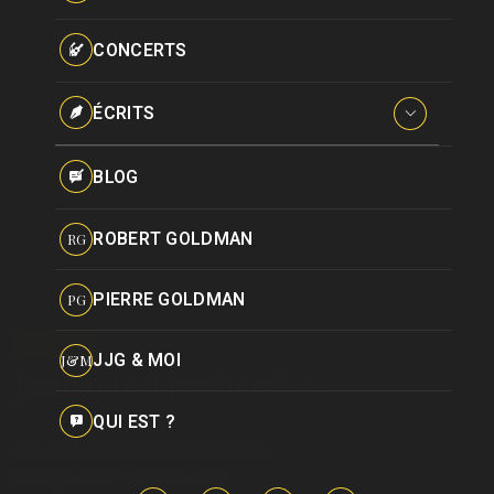
Paroles données
Certifications
CONCERTS
Pseudonymes
Reprises
ÉCRITS
Interviews
BLOG
Livres
ROBERT GOLDMAN
RG
Hommages
PIERRE GOLDMAN
PG
CHANSON
JJG & MOI
J&M
Je viendrai te chercher
QUI EST ?
Auteur :
Jean-Jacques Goldman
Compositeur :
Patrick Fiori