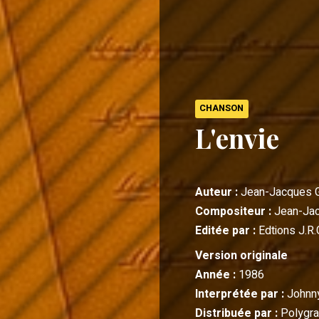
CHANSON
L'envie
Auteur :
Jean-Jacques 
Compositeur :
Jean-Ja
Editée par :
Edtions J.R.
Version originale
Année :
1986
Interprétée par :
Johnn
Distribuée par :
Polygr