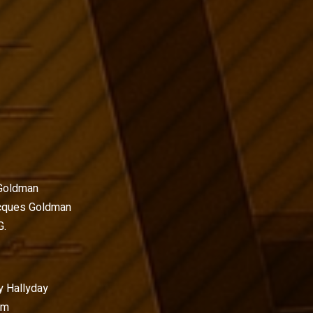
Goldman
cques Goldman
G.
y Hallyday
am