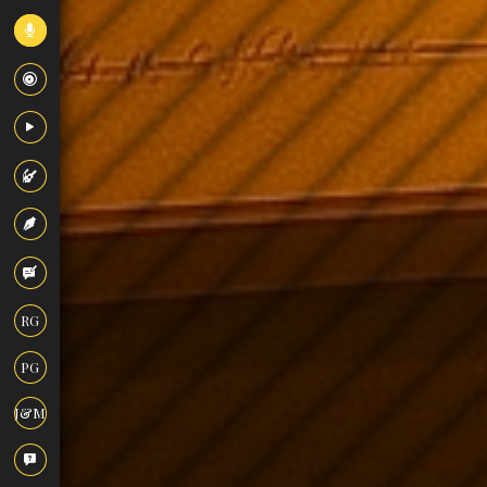
RG
PG
J&M