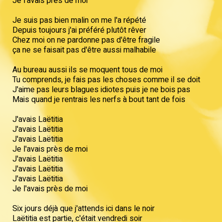
Je l'avais près de moi
Je suis pas bien malin on me l'a répété
Depuis toujours j'ai préféré plutôt rêver
Chez moi on ne pardonne pas d'être fragile
ça ne se faisait pas d'être aussi malhabile
Au bureau aussi ils se moquent tous de moi
Tu comprends, je fais pas les choses comme il se doit
J'aime pas leurs blagues idiotes puis je ne bois pas
Mais quand je rentrais les nerfs à bout tant de fois
J'avais Laëtitia
J'avais Laëtitia
J'avais Laëtitia
Je l'avais près de moi
J'avais Laëtitia
J'avais Laëtitia
J'avais Laëtitia
Je l'avais près de moi
Six jours déjà que j'attends ici dans le noir
Laëtitia est partie, c'était vendredi soir