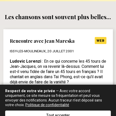
Les chansons sont souvent plus belles...
Rencontre avec Jean Mareska
WEB
ISSY-LES-MOULINEAUX, 20 JUILLET 2001
Ludovic Lorenzi
: En ce qui concerne les 45 tours de
Jean-Jacques, on va revenir là-dessus. Comment lui
est-il venu l'idée de faire un 45 tours en français ? Il
chantait en anglais dans Taï Phong, est-ce qu'il avait
déjà envie de faire de la variété ?
Jean Mareska
: Oui, oui. Je pense que c'est à
Respect de votre vie privée
— Avec votre accord
l'époque de "Windows". On était très proches à
uniquement, ce site mesure sa fréquentation et peut vous
l'époque et on allait bouffer les uns chez les autres, il
envoyer des notifications. Aucun traceur n’est déposé sans
venait à la maison, j'allais chez lui ; j'ai vu grandir ses
votre choix.
Politique de confidentialité
enfants, et il a vu grandir les miens par la même
occasion. J'ai même une photo de mon fils aîné, qui a
Tout accepter