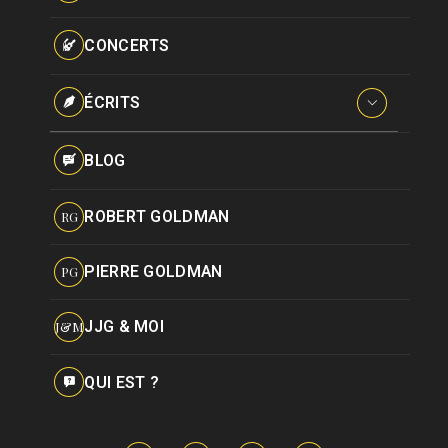
Paroles données
Certifications
CONCERTS
Pseudonymes
Reprises
ÉCRITS
Interviews
BLOG
Livres
ROBERT GOLDMAN
RG
Hommages
PIERRE GOLDMAN
PG
JJG & MOI
J&M
QUI EST ?