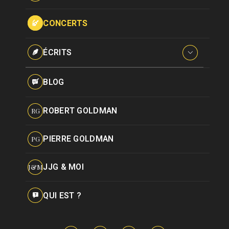
Paroles données
Certifications
CONCERTS
Pseudonymes
Reprises
ÉCRITS
Interviews
BLOG
Livres
ROBERT GOLDMAN
RG
Hommages
PIERRE GOLDMAN
PG
JJG & MOI
J&M
QUI EST ?