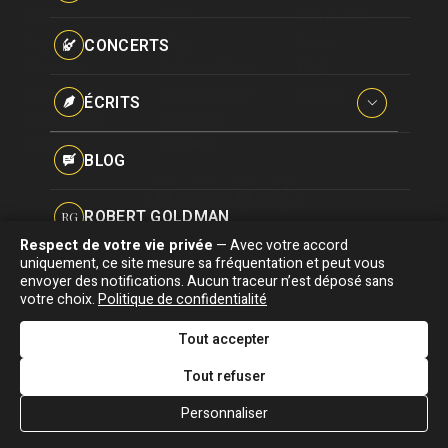
Paroles données
Actualité
Écrits
Plan du site
Certifications
CONCERTS
Biographie
Blog
Écrire
Pseudonymes
Chansons
Robert Goldman
F.A.Q
Reprises
Discographie
Pierre Goldman
Crédits
ÉCRITS
Vidéographie
JJG & moi
Concerts
Qui est ?
Interviews
BLOG
Livres
ROBERT GOLDMAN
RG
Hommages
Respect de votre vie privée
— Avec votre accord
Association "Parler d'sa vie" © Depuis 1997 - Tous droits réservés |
uniquement, ce site mesure sa fréquentation et peut vous
PIERRE GOLDMAN
PG
|
Confidentialité
|
Gestion des cookies
|
Dernière
envoyer des notifications. Aucun traceur n’est déposé sans
Signaler une erreur
votre choix.
Politique de confidentialité
mise à jour : 05/08/2026
JJG & MOI
J&M
Tout accepter
DESIGNED &
DEVELOPED BY
Tout refuser
QUI EST ?
Personnaliser