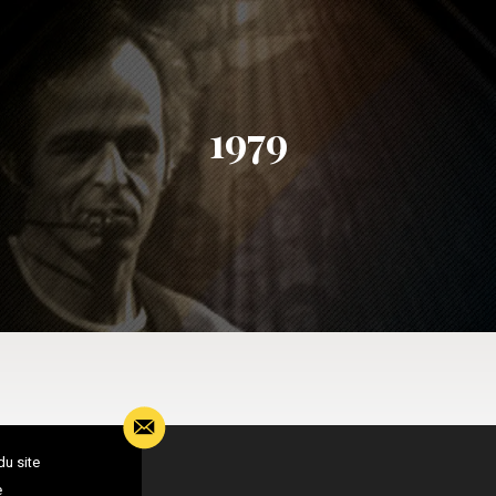
1979
du site
e