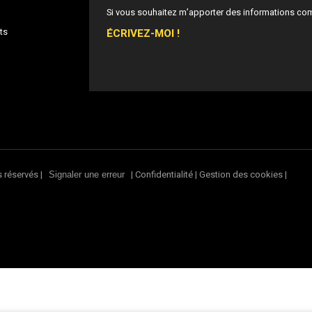
Si vous souhaitez m’apporter des informations co
ÉCRIVEZ-MOI !
ts
s réservés |
|
Confidentialité
|
Gestion des cookies
|
Signaler une erreur