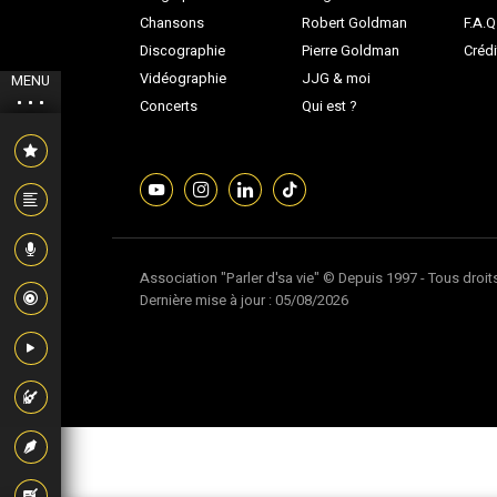
Chansons
Robert Goldman
F.A.Q
Discographie
Pierre Goldman
Crédi
Vidéographie
JJG & moi
MENU
Concerts
Qui est ?
Association "Parler d'sa vie" © Depuis 1997 - Tous droit
Dernière mise à jour : 05/08/2026