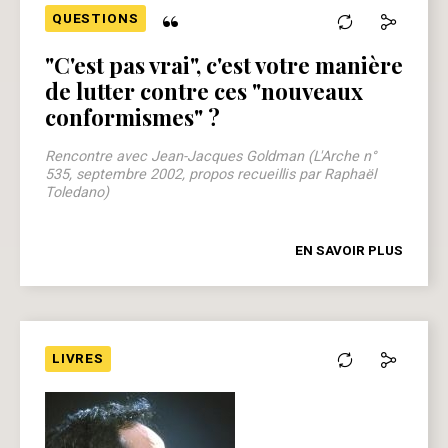
“
QUESTIONS
"C'est pas vrai", c'est votre manière
de lutter contre ces "nouveaux
conformismes" ?
Rencontre avec Jean-Jacques Goldman (L'Arche n°
535, septembre 2002, propos recueillis par Raphaël
Toledano)
EN SAVOIR PLUS
LIVRES