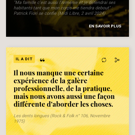
"Ma famille c’est aussi l’Arménie et je défendrai ses
habitants tant que mon corps me tiendra debout" :
Patrick Fiori se confie (Midi Libre, 2 avril 2024)
EN SAVOIR PLUS
“
IL A DIT
Il nous manque une certaine
expérience de la galère
professionnelle, de la pratique,
mais nous avons aussi une façon
différente d'aborder les choses.
Les dents longues (Rock & Folk n° 106, Novembre
1975)