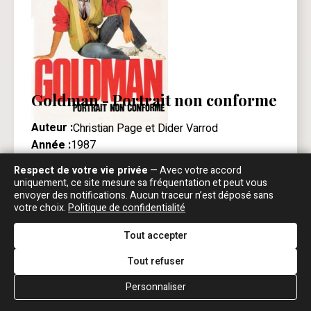
Goldman - Portrait non conforme
Auteur :
Christian Page et Dider Varrod
Année :
1987
Editeur :
France Loisirs
Respect de votre vie privée
— Avec votre accord
Remarque :
Même contenu que
l'édition Favre.
uniquement, ce site mesure sa fréquentation et peut vous
Mon avis :
Un livre bien …
envoyer des notifications. Aucun traceur n’est déposé sans
votre choix.
Politique de confidentialité
EN SAVOIR PLUS
Tout accepter
Tout refuser
Personnaliser
“
CITATIONS