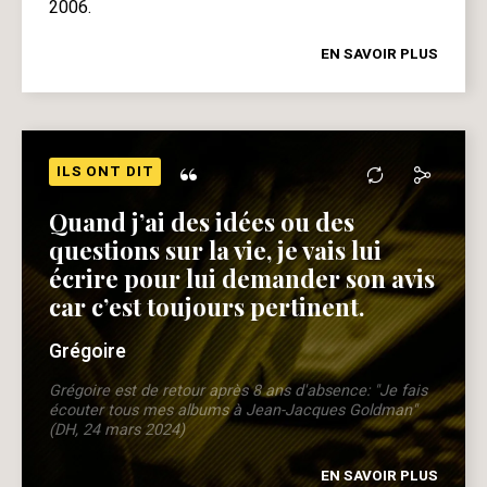
2006.
EN SAVOIR PLUS
“
ILS ONT DIT
Quand j’ai des idées ou des
questions sur la vie, je vais lui
écrire pour lui demander son avis
car c’est toujours pertinent.
Grégoire
Grégoire est de retour après 8 ans d'absence: "Je fais
écouter tous mes albums à Jean-Jacques Goldman"
(DH, 24 mars 2024)
EN SAVOIR PLUS