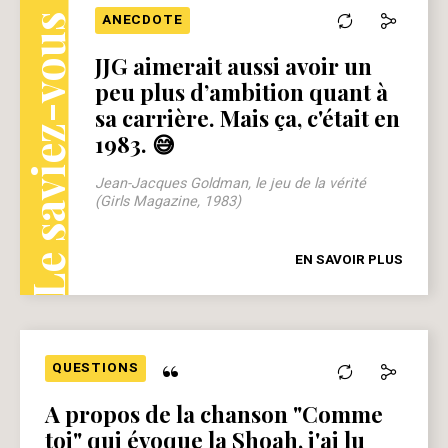
Le saviez-vous ?
ANECDOTE
JJG aimerait aussi avoir un
peu plus d’ambition quant à
sa carrière. Mais ça, c'était en
1983. 😅
Jean-Jacques Goldman, le jeu de la vérité
(Girls Magazine, 1983)
EN SAVOIR PLUS
“
QUESTIONS
A propos de la chanson "Comme
toi" qui évoque la Shoah, j'ai lu