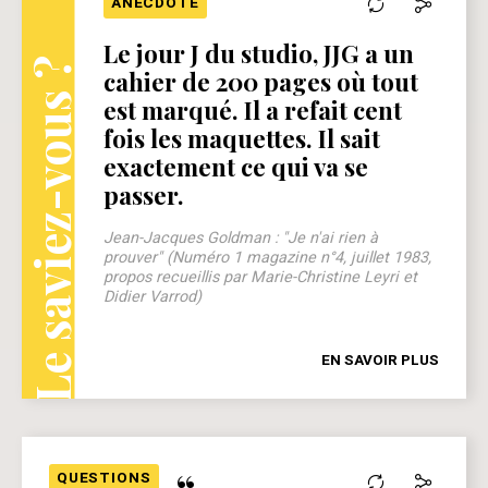
ANECDOTE
Le jour J du studio, JJG a un
Le saviez-vous ?
cahier de 200 pages où tout
est marqué. Il a refait cent
fois les maquettes. Il sait
exactement ce qui va se
passer.
Jean-Jacques Goldman : "Je n'ai rien à
prouver" (Numéro 1 magazine n°4, juillet 1983,
propos recueillis par Marie-Christine Leyri et
Didier Varrod)
EN SAVOIR PLUS
QUESTIONS