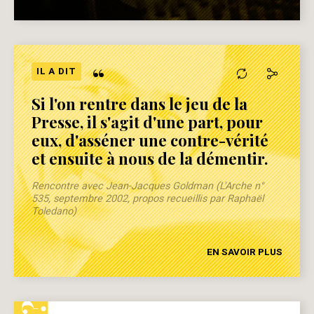
“
IL A DIT
Si l'on rentre dans le jeu de la
Presse, il s'agit d'une part, pour
eux, d'asséner une contre-vérité
et ensuite à nous de la démentir.
Rencontre avec Jean-Jacques Goldman (L'Arche n°
535, septembre 2002, propos recueillis par Raphaël
Toledano)
EN SAVOIR PLUS