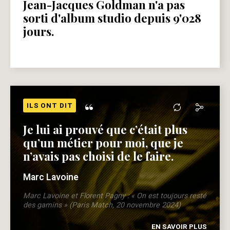
Jean-Jacques Goldman n'a pas
sorti d'album studio depuis 9'028
jours.
“
ILS ONT DIT
Je lui ai prouvé que c’était plus
qu’un métier pour moi, que je
n’avais pas choisi de le faire.
Marc Lavoine
Marc Lavoine et Florent Pagny : « On est toujours resté
des gamins » (Paris Match, 20 novembre 2024)
EN SAVOIR PLUS