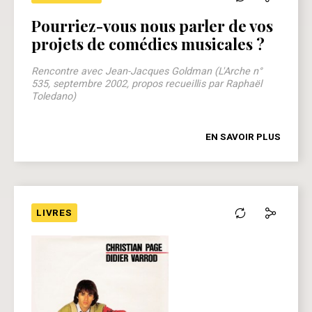
“
Pourriez-vous nous parler de vos
projets de comédies musicales ?
Rencontre avec Jean-Jacques Goldman (L'Arche n°
535, septembre 2002, propos recueillis par Raphaël
Toledano)
EN SAVOIR PLUS
LIVRES