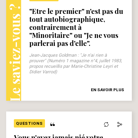
Le saviez-vous ?
"Etre le premier" n'est pas du
tout autobiographique,
contrairement à
"Minoritaire" ou "Je ne vous
parlerai pas d'elle".
Jean-Jacques Goldman : "Je n'ai rien à
prouver" (Numéro 1 magazine n°4, juillet 1983,
propos recueillis par Marie-Christine Leyri et
Didier Varrod)
EN SAVOIR PLUS
“
QUESTIONS
Vous n'avez jamais nié votre