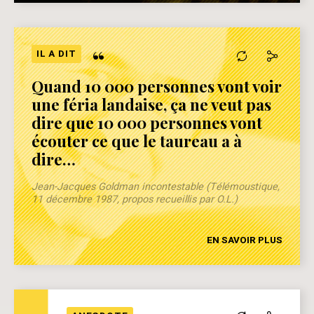
“
IL A DIT
Quand 10 000 personnes vont voir
une féria landaise, ça ne veut pas
dire que 10 000 personnes vont
écouter ce que le taureau a à
dire…
Jean-Jacques Goldman incontestable (Télémoustique,
11 décembre 1987, propos recueillis par O.L.)
EN SAVOIR PLUS