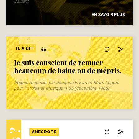
Jaillant
EN SAVOIR PLUS
“
IL A DIT
Je suis conscient de remuer
beaucoup de haine ou de mépris.
Propos recueillis par Jacques Erwan et Marc Legras
pour Paroles et Musique n°55 (décembre 1985).
ANECDOTE