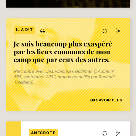
“
IL A DIT
Je suis beaucoup plus exaspéré
par les lieux communs de mon
camp que par ceux des autres.
Rencontre avec Jean-Jacques Goldman (L'Arche n°
535, septembre 2002, propos recueillis par Raphaël
Toledano)
EN SAVOIR PLUS
ANECDOTE