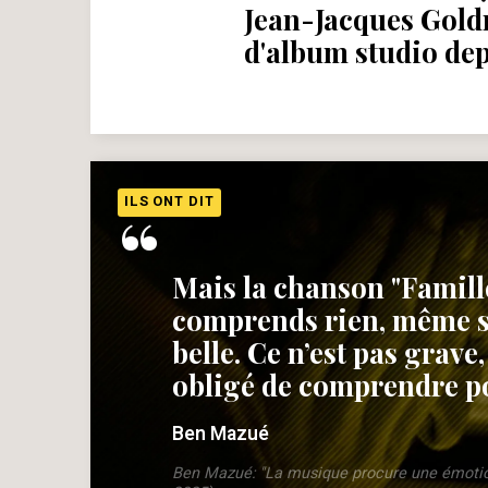
Jean-Jacques Goldm
d'album studio dep
“
ILS ONT DIT
Mais la chanson "Famille(
comprends rien, même si 
belle. Ce n’est pas grave,
obligé de comprendre p
Ben Mazué
Ben Mazué: "La musique procure une émotio