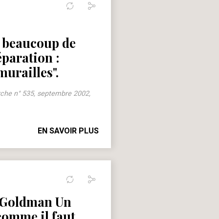
, beaucoup de
paration :
murailles".
che n° 535, septembre 2002,
EN SAVOIR PLUS
 Goldman Un
omme il faut