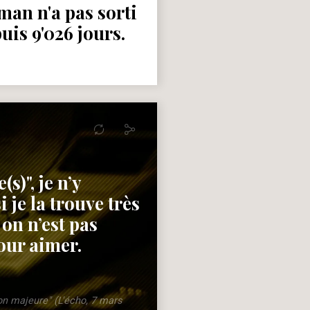
an n'a pas sorti
uis 9'026 jours.
s)", je n’y
je la trouve très
 on n’est pas
our aimer.
n majeure" (L'écho, 7 mars