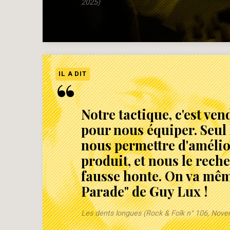
2025)
“
IL A DIT
Notre tactique, c'est ven
pour nous équiper. Seul 
nous permettre d'amélio
produit, et nous le rech
fausse honte. On va mêm
Parade" de Guy Lux !
Les dents longues (Rock & Folk n° 106, Nov