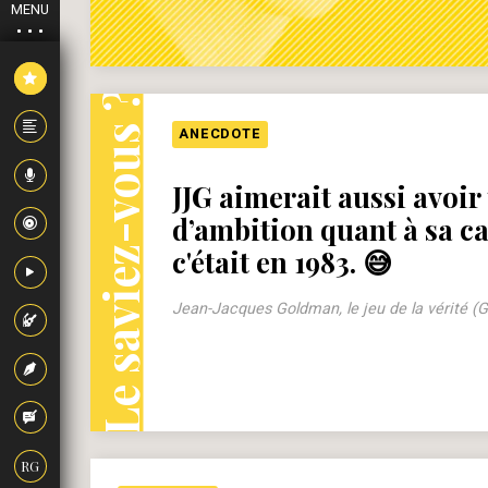
MENU
Le saviez-vous ?
ANECDOTE
JJG aimerait aussi avoir
d’ambition quant à sa ca
c'était en 1983. 😅
Jean-Jacques Goldman, le jeu de la vérité (G
RG