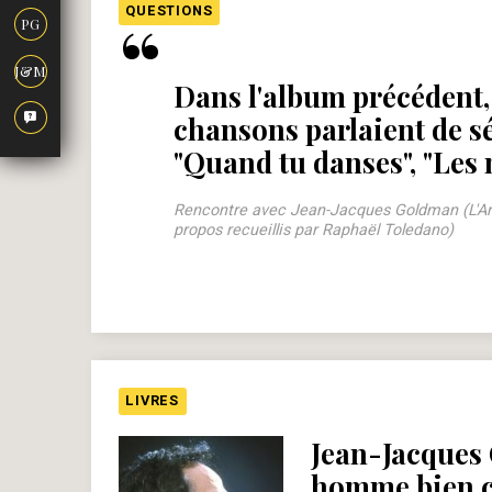
“
QUESTIONS
PG
J&M
Dans l'album précédent
chansons parlaient de sé
"Quand tu danses", "Les 
Rencontre avec Jean-Jacques Goldman (L'Ar
propos recueillis par Raphaël Toledano)
LIVRES
Jean-Jacques
homme bien c