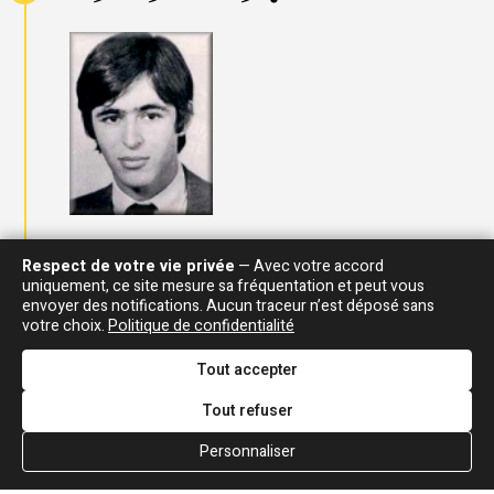
Préparation H.E.C.
Respect de votre vie privée
— Avec votre accord
uniquement, ce site mesure sa fréquentation et peut vous
envoyer des notifications. Aucun traceur n’est déposé sans
votre choix.
Politique de confidentialité
1970 - 1973
Tout accepter
Tout refuser
Ecole des Hautes Etudes Commerciales (
EDHEC
) à
Lille. Parallèlement, Jean-Jacques obtient une
Personnaliser
maîtrise de sociologie
de la faculté catholique de
Lille. Durant les congés scolaires, Jean-Jacques