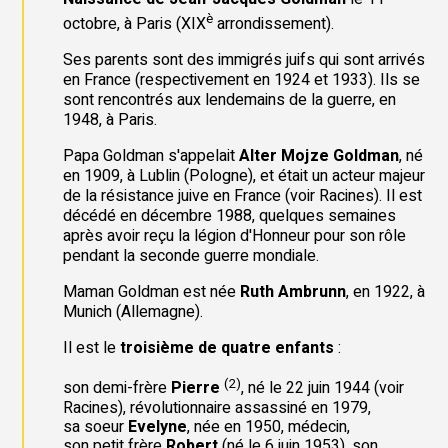
è
octobre, à Paris (XIX
arrondissement).
Ses parents sont des immigrés juifs qui sont arrivés
en France (respectivement en 1924 et 1933). Ils se
sont rencontrés aux lendemains de la guerre, en
1948, à Paris.
Papa Goldman s'appelait
Alter Mojze Goldman
, né
en 1909, à Lublin (Pologne), et était un acteur majeur
de la résistance juive en France (voir
Racines
). Il est
décédé en décembre 1988, quelques semaines
après avoir reçu la légion d'Honneur pour son rôle
pendant la seconde guerre mondiale.
Maman Goldman est née
Ruth Ambrunn
, en 1922, à
Munich (Allemagne).
Il est le
troisième de quatre enfants
:
(2)
son demi-frère
Pierre
, né le 22 juin 1944 (voir
Racines
), révolutionnaire assassiné en 1979,
sa soeur
Evelyne
, née en 1950, médecin,
son petit frère
Robert
(né le 6 juin 1953), son