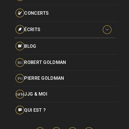
Paroles données
Certifications
CONCERTS
Pseudonymes
Reprises
ÉCRITS
Interviews
BLOG
Livres
ROBERT GOLDMAN
RG
Hommages
PIERRE GOLDMAN
PG
JJG & MOI
J&M
QUI EST ?