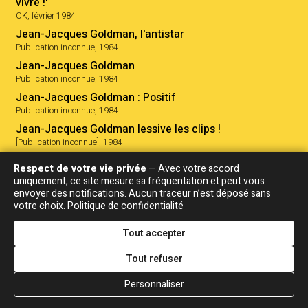
vivre !'
OK, février 1984
Jean-Jacques Goldman, l'antistar
Publication inconnue, 1984
Jean-Jacques Goldman
Publication inconnue, 1984
Jean-Jacques Goldman : Positif
Publication inconnue, 1984
Jean-Jacques Goldman lessive les clips !
[Publication inconnue], 1984
Goldman "Mes vacances incognito"
Respect de votre vie privée
— Avec votre accord
Salut!, 1984
uniquement, ce site mesure sa fréquentation et peut vous
Bons baisers de Turquie
envoyer des notifications. Aucun traceur n’est déposé sans
votre choix.
Politique de confidentialité
Salut!, 1984
Jean-Jacques Goldman en Français dans la chanson
Tout accepter
?, 1984
Une année charnière
Tout refuser
OK Magazine, 1984
Personnaliser
Une interview musclée
2025
2024
2023
2022
2021
2020
2019
2018
2017
20
Podium Magazine, 1984