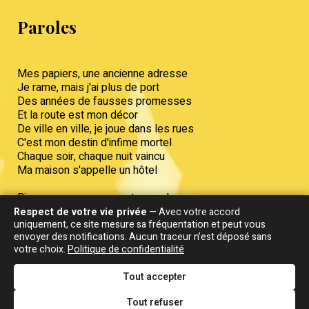
Paroles
Mes papiers, une ancienne adresse
Je rame, mais j'ai plus de port
Des années de fausses promesses
Et la route est mon décor
De ville en ville, je joue dans les rues
C'est mon destin d'infime mortel
Chaque soir, chaque nuit vaincu
Ma maison s'appelle un hôtel
Bienvenus vous passants, vendeurs
Oh bienvenus dans notre Babel
Respect de votre vie privée
— Avec votre accord
uniquement, ce site mesure sa fréquentation et peut vous
Tous les perdus, gagnants, gamblers
envoyer des notifications. Aucun traceur n’est déposé sans
Messieurs pressés, femmes infidèles
votre choix.
Politique de confidentialité
Inconnus, présidents, rôdeurs
C'est ma vie, d'hotel en hotel
Tout accepter
Baisse les yeux dans les couloirs
Tout refuser
Ici on garde ses mystères