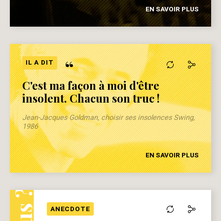
EN SAVOIR PLUS
“
IL A DIT
C'est ma façon à moi d'être
insolent. Chacun son truc !
Jean-Jacques Goldman, choisir ses insolences Swing,
1986
EN SAVOIR PLUS
ANECDOTE