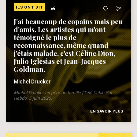
“
ILS ONT DIT
J'ai beaucoup de copains mais peu
d'amis. Les artistes qui m'ont
témoigné le plus de
reconnaissance, même quand
j'étais malade, c'est Céline Dion,
Julio Iglesias et Jean-Jacques
Goldman.
Michel Drucker
Michel Drucker en père de famille (Télé Cable Sat
Hebdo, 5 juin 2025)
EN SAVOIR PLUS