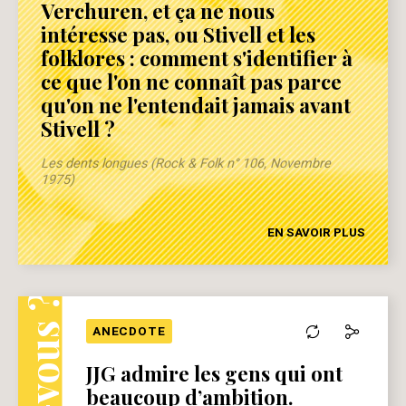
Verchuren, et ça ne nous
intéresse pas, ou Stivell et les
folklores : comment s'identifier à
ce que l'on ne connaît pas parce
qu'on ne l'entendait jamais avant
Stivell ?
Les dents longues (Rock & Folk n° 106, Novembre
1975)
EN SAVOIR PLUS
ANECDOTE
JJG admire les gens qui ont
beaucoup d’ambition.