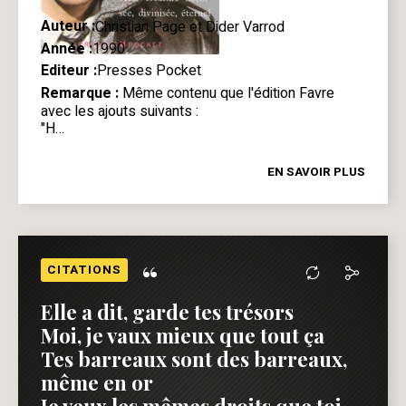
Auteur :
Christian Page et Dider Varrod
Année :
1990
Editeur :
Presses Pocket
Remarque :
Même contenu que
l'édition Favre
avec les ajouts suivants :
"H…
EN SAVOIR PLUS
“
CITATIONS
Elle a dit, garde tes trésors
Moi, je vaux mieux que tout ça
Tes barreaux sont des barreaux,
même en or
Je veux les mêmes droits que toi