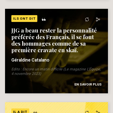
“
ILS ONT DIT
JJG a beau rester la personnalité
préférée des Français, il se fout
des hommages comme de sa
première cravate en skaï.
Géraldine Catalano
Edito : Encore un matin difficile (Le magazine L'Équipe,
4 novembre 2023)
EN SAVOIR PLUS
IL A DIT