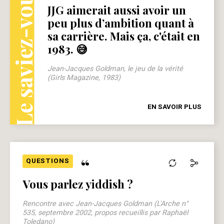
Le saviez-vous ?
JJG aimerait aussi avoir un
peu plus d’ambition quant à
sa carrière. Mais ça, c'était en
1983. 😅
Jean-Jacques Goldman, le jeu de la vérité
(Girls Magazine, 1983)
EN SAVOIR PLUS
“
QUESTIONS
Vous parlez yiddish ?
Rencontre avec Jean-Jacques Goldman (L'Arche n°
535, septembre 2002, propos recueillis par Raphaël
Toledano)