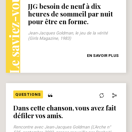
Le saviez-vous ?
JJG besoin de neuf à dix
heures de sommeil par nuit
pour être en forme.
Jean-Jacques Goldman, le jeu de la vérité
(Girls Magazine, 1983)
EN SAVOIR PLUS
“
QUESTIONS
Dans cette chanson, vous avez fait
défiler vos amis.
Rencontre avec Jean-Jacques Goldman (L'Arche n°