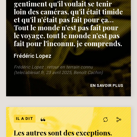
gentiment qu’il voulait se tenir
loin des caméras, qu’il était timide
et qu’il n’était pas fait pour ça…
Tout le monde n’est pas fait pour
le voyage, tout le monde n’est pas
fait pour l’inconnu, je comprends.
Frédéric Lopez
Frédéric Lopez : retour en terrain connu
(telecablesat.fr, 23 avril 2025, Benoît Cachin)
EN SAVOIR PLUS
“
IL A DIT
Les autres sont des exceptions.