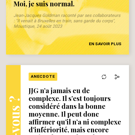
Moi, je suis normal.
Jean-Jacques Goldman raconté par ses collaborateurs
: "Il venait à Bruxelles en train, sans garde du corps",
Moustique, 24 août 2023
EN SAVOIR PLUS
ANECDOTE
JJG n’a jamais eu de
complexe. Il s’est toujours
considéré dans la bonne
moyenne. Il peut donc
affirmer qu’il n’a ni complexe
d’infériorité, mais encore