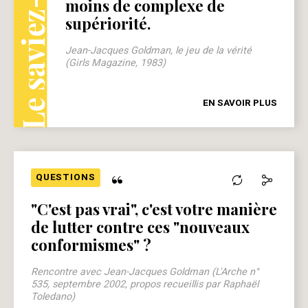
Le saviez-vous ?
moins de complexe de
supériorité.
Jean-Jacques Goldman, le jeu de la vérité
(Girls Magazine, 1983)
EN SAVOIR PLUS
“
QUESTIONS
"C'est pas vrai", c'est votre manière
de lutter contre ces "nouveaux
conformismes" ?
Rencontre avec Jean-Jacques Goldman (L'Arche n°
535, septembre 2002, propos recueillis par Raphaël
Toledano)