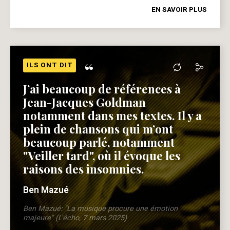
EN SAVOIR PLUS
“
ILS ONT DIT
J’ai beaucoup de références à
Jean-Jacques Goldman
notamment dans mes textes. Il y a
plein de chansons qui m’ont
beaucoup parlé, notamment
"Veiller tard", où il évoque les
raisons des insomnies.
Ben Mazué
Ben Mazué: "La musique procure une émotion
majeure" (L'écho, 7 mars 2025)