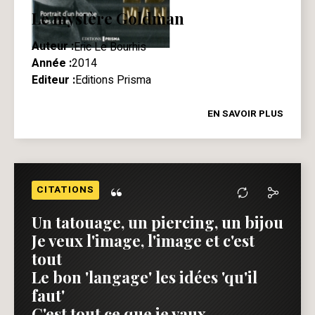
Le mystère Goldman
Auteur :
Eric Le Bourhis
Année :
2014
Editeur :
Editions Prisma
EN SAVOIR PLUS
“
CITATIONS
Un tatouage, un piercing, un bijou
Je veux l'image, l'image et c'est
tout
Le bon 'langage' les idées 'qu'il
faut'
C'est tout ce que je vaux