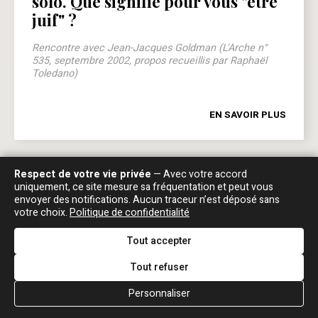
solo. Que signifie pour vous "être
juif" ?
Rencontre avec Jean-Jacques Goldman (L'Arche n°
535, septembre 2002, propos recueillis par Raphaël
Toledano)
EN SAVOIR PLUS
Respect de votre vie privée
— Avec votre accord
uniquement, ce site mesure sa fréquentation et peut vous
LIVRES
envoyer des notifications. Aucun traceur n’est déposé sans
votre choix.
Politique de confidentialité
Tout accepter
Tout refuser
Personnaliser