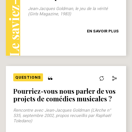
Le saviez-vous ?
Jean-Jacques Goldman, le jeu de la vérité
(Girls Magazine, 1983)
EN SAVOIR PLUS
“
QUESTIONS
Pourriez-vous nous parler de vos
projets de comédies musicales ?
Rencontre avec Jean-Jacques Goldman (L'Arche n°
535, septembre 2002, propos recueillis par Raphaël
Toledano)