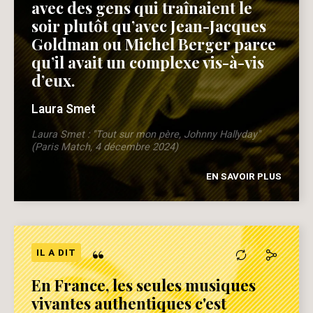
avec des gens qui traînaient le
soir plutôt qu’avec Jean-Jacques
Goldman ou Michel Berger parce
qu’il avait un complexe vis-à-vis
d’eux.
Laura Smet
Laura Smet : "Tout sur mon père, Johnny Hallyday"
(Paris Match, 4 décembre 2024)
EN SAVOIR PLUS
“
IL A DIT
En France, les seules musiques
vivantes authentiques c'est