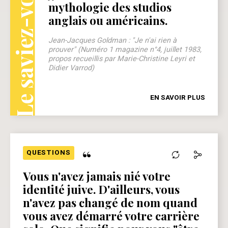
Le saviez-vous ?
mythologie des studios
anglais ou américains.
Jean-Jacques Goldman : "Je n'ai rien à
prouver" (Numéro 1 magazine n°4, juillet 1983,
propos recueillis par Marie-Christine Leyri et
Didier Varrod)
EN SAVOIR PLUS
“
QUESTIONS
Vous n'avez jamais nié votre
identité juive. D'ailleurs, vous
n'avez pas changé de nom quand
vous avez démarré votre carrière