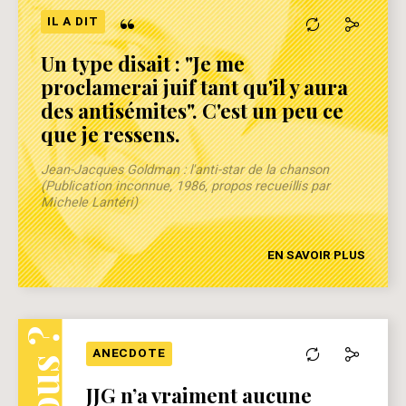
“
IL A DIT
Un type disait : "Je me
proclamerai juif tant qu'il y aura
des antisémites". C'est un peu ce
que je ressens.
Jean-Jacques Goldman : l'anti-star de la chanson
(Publication inconnue, 1986, propos recueillis par
Michele Lantéri)
EN SAVOIR PLUS
ANECDOTE
JJG n’a vraiment aucune