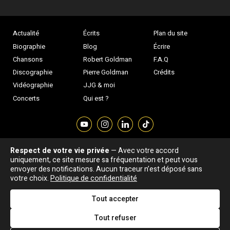
Actualité
Écrits
Plan du site
Biographie
Blog
Écrire
Chansons
Robert Goldman
F.A.Q
Discographie
Pierre Goldman
Crédits
Vidéographie
JJG & moi
Concerts
Qui est ?
Respect de votre vie privée
— Avec votre accord
Association "Parler d'sa vie" © Depuis 1997 - Tous droits réservés |
uniquement, ce site mesure sa fréquentation et peut vous
|
Confidentialité
|
Gestion des cookies
|
Dernière
envoyer des notifications. Aucun traceur n’est déposé sans
Signaler une erreur
votre choix.
Politique de confidentialité
mise à jour : 05/08/2026
Tout accepter
DESIGNED &
DEVELOPED BY
Tout refuser