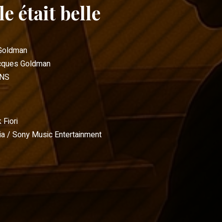
e était belle
Goldman
cques Goldman
ONS
 Fiori
a / Sony Music Entertainment