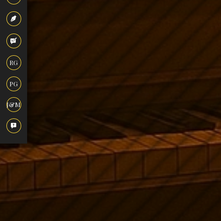
RG
PG
J&M