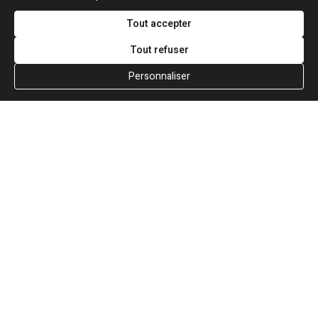
Je les caresserai
Tout accepter
Dis-moi où est l’étincelle
Tout refuser
Je l’enflammerai
Mais ne dis pas l’essentiel
Personnaliser
Je le découvrirai
Et puis, je t’aimerai
Et puis, je t’aimerai
Dis-moi l’amant dont tu rêves
Je le deviendrai
Les gestes au goût de sève
Je les apprendrai
Dis-moi le temps qui me reste
Pour devenir enfin
Celui qui sait tous les gestes
Pour vivre des nuits sans fin
Et puis je partirai
Je partirai