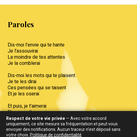
Paroles
Dis-moi l’envie qui te hante
Je l’assouvirai
La moindre de tes attentes
Je la comblerai
Dis-moi les mots qui te plaisent
Je te les dirai
Ces pensées qui se taisent
Et je les oserai
Et puis, je t’aimerai
Et puis, je t’aimerai
Respect de votre vie privée
— Avec votre accord
uniquement, ce site mesure sa fréquentation et peut vous
Dis-moi les murs qui se dressent
envoyer des notifications. Aucun traceur n’est déposé sans
Je les franchirai
votre choix.
Politique de confidentialité
Tes blessures, tes faiblesses