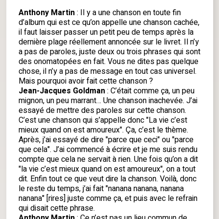
Anthony Martin
: Il y a une chanson en toute fin
d’album qui est ce qu’on appelle une chanson cachée,
il faut laisser passer un petit peu de temps après la
dernière plage réellement annoncée sur le livret. Il n’y
a pas de paroles, juste deux ou trois phrases qui sont
des onomatopées en fait. Vous ne dites pas quelque
chose, il n’y a pas de message en tout cas universel.
Mais pourquoi avoir fait cette chanson ?
Jean-Jacques Goldman
: C’était comme ça, un peu
mignon, un peu marrant… Une chanson inachevée. J’ai
essayé de mettre des paroles sur cette chanson.
C’est une chanson qui s’appelle donc "La vie c’est
mieux quand on est amoureux". Ça, c’est le thème.
Après, j’ai essayé de dire "parce que ceci" ou "parce
que cela". J’ai commencé à écrire et je me suis rendu
compte que cela ne servait à rien. Une fois qu’on a dit
"la vie c’est mieux quand on est amoureux", on a tout
dit. Enfin tout ce que veut dire la chanson. Voilà, donc
le reste du temps, j’ai fait "nanana nanana, nanana
nanana" [rires] juste comme ça, et puis avec le refrain
qui disait cette phrase.
Anthony Martin
: Ce n’est pas un lieu commun de