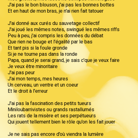
J'ai pas le bon blouson, j'ai pas les bonnes bottes
Et en haut de mon bras, je n'ai rien fait tatouer
J'ai donné aux curés du sauvetage collectif
J'ai joué les mêmes notes, swingué les mêmes riffs
Peu à peu, j'ai compris les données du débat
Que rien ne bouge et l'égalité par le bas
Et tant pis si la foule gronde
Si je ne tourne pas dans la ronde
Papa, quand je serai grand, je sais c'que je veux faire
Je veux être minoritaire
J'ai pas peur
J'ai mon temps, mes heures
Un cerveau, un ventre et un coeur
Et le droit à l'erreur
J'ai pas la fascination des petits tueurs
Miniloubarrivistes ou grands rastallumés
Les rats de la misère et ses perpétueurs
Qui jouent tellement bien le rôle qu'on les fait jouer
Je ne sais pas encore d'où viendra la lumière