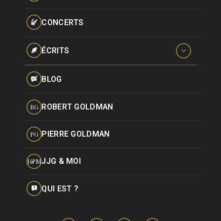
Paroles données
Certifications
CONCERTS
Pseudonymes
Reprises
ÉCRITS
Interviews
BLOG
Livres
ROBERT GOLDMAN
RG
Hommages
PIERRE GOLDMAN
PG
JJG & MOI
J&M
QUI EST ?