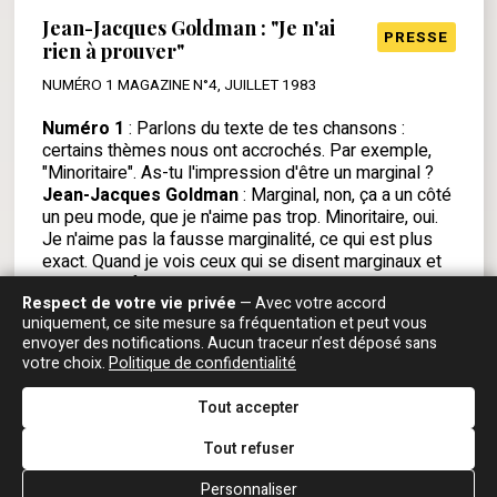
Jean-Jacques Goldman : "Je n'ai
PRESSE
rien à prouver"
NUMÉRO 1 MAGAZINE N°4, JUILLET 1983
Numéro 1
: Parlons du texte de tes chansons :
certains thèmes nous ont accrochés. Par exemple,
"Minoritaire". As-tu l'impression d'être un marginal ?
Jean-Jacques Goldman
: Marginal, non, ça a un côté
un peu mode, que je n'aime pas trop. Minoritaire, oui.
Je n'aime pas la fausse marginalité, ce qui est plus
exact. Quand je vois ceux qui se disent marginaux et
qui sont en fait totalement intégrés, "normalisés", ça
Respect de votre vie privée
— Avec votre accord
m'agace. Je ferai, d'ailleurs, une chanson là-dessus
uniquement, ce site mesure sa fréquentation et peut vous
un jour. Il y a des façons de penser qui sont soi-
envoyer des notifications. Aucun traceur n’est déposé sans
disant marginales et minoritaires comme par exemple
votre choix.
Politique de confidentialité
l'anti-nucléaire, et qui sont complètement banales. A
la limite, actuellement, "le minoritaire", c'est celui qui
Tout accepter
est pour le nucléaire. Non, vraiment, je n'aime pas ces
lieux communs de pensées : il y avait ceux pour "la
Tout refuser
paix au Viêt-nam", contre "le Shah d'Iran". Aujourd'hui,
ils ne s'y intéressent plus. Maintenant, il y a les
Personnaliser