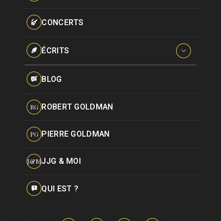
Paroles données
Certifications
CONCERTS
Pseudonymes
Reprises
ÉCRITS
Interviews
BLOG
Livres
ROBERT GOLDMAN
RG
Hommages
PIERRE GOLDMAN
PG
JJG & MOI
J&M
QUI EST ?
CHANSON
Quelque chose de bizarre