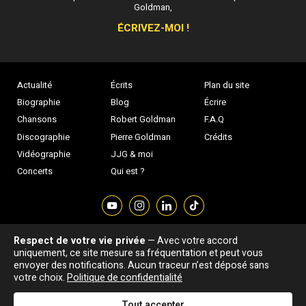
Goldman,
ÉCRIVEZ-MOI !
Actualité
Écrits
Plan du site
Biographie
Blog
Écrire
Chansons
Robert Goldman
F.A.Q
Discographie
Pierre Goldman
Crédits
Vidéographie
JJG & moi
Concerts
Qui est ?
Respect de votre vie privée
— Avec votre accord
Association "Parler d'sa vie" © Depuis 1997 - Tous droits réservés |
uniquement, ce site mesure sa fréquentation et peut vous
|
Confidentialité
|
Gestion des cookies
|
Dernière
envoyer des notifications. Aucun traceur n’est déposé sans
Signaler une erreur
votre choix.
Politique de confidentialité
mise à jour : 05/08/2026
Tout accepter
DESIGNED &