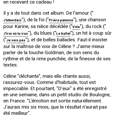
en recevant ce cadeau !
Il y a de tout dans cet album. De l'amour ("
"), de la foi ("
"), une chanson
J'attendais
Prière païenne
pour Karine, sa nièce décédée ("
"), du rock ("
Vole
"), du blues ("
"), un hit à coup sûr
J'irai où tu iras
Le ballet
("
"), et de belles ballades. Faut-il insister
Je sais pas
sur la maîtrise de voix de Céline ? J'aime mieux
parler de la touche Goldman, de son sens du
rythme et de la rime punchée, de la finesse de ses
textes.
Céline "déchante", mais elle chante aussi,
rassurez-vous. Comme d'habitude, tout est
impeccable. Et pourtant, "D'eux" a été enregistré
en une semaine, dans un petit studio de Boulogne,
en France. "L'émotion est sortie naturellement.
J'aurais mis six mois, que le résultat n'aurait pas
été meilleur".