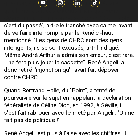
question, Céline a pris la parole pour déclarer
qu'elle ne l'avait pas entendu, mais que René
(Angelil) avait eu raison de se fâcher. "C'est réglé,
c'est du passé", a-t-elle tranché avec calme, avant
de se faire interrompre par le René ci-haut
mentionné. "Les gens de CHRC sont des gens
intelligents, ils se sont excusés, a-t-il indiqué.
Même André Arthur a admis son erreur, c'est rare.
Il ne fera plus jouer la cassette". René Angelil a
donc retiré l'injonction qu'il avait fait déposer
contre CHRC.
Quand Bertrand Halle, du "Point", a tenté de
poursuivre sur le sujet en rappelant la déclaration
fédéraliste de Céline Dion, en 1992, à Séville, il
s'est fait rabrouer avec fermeté par Angelil. "On ne
fait pas de politique !"
René Angelil est plus à l'aise avec les chiffres. Il