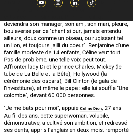
ainsi la baptise son premier essai en 1981 - Céline
a 13 ans. En la découvrant, via une cassette
entourée d'un joli ruban, René Angélil, qui
deviendra son manager, son ami, son mari, pleure,
bouleversé par ce "chant si pur, jamais entendu
ailleurs, doux comme un oiseau, ou rugissant tel
un lion, et toujours jailli du coeur". Benjamine d'une
famille modeste de 14 enfants, Céline veut tout.
Pas de problème, une telle voix peut tout.
Affronter lady Di et le prince Charles, Mickey (le
tube de La Belle et la Bête), Hollywood (la
cérémonie des oscars), Bill Clinton (le gala de
l'investiture), et même le pape : elle lui souffle "Une
colombe", devant 60 000 personnes.
"Je me bats pour moi", appuie
, 27 ans.
Céline Dion
Au fil des ans, cette superwoman, volubile,
démonstrative, a cultivé son ambition, et redressé
ses dents, appris l'anglais en deux mois, remporté