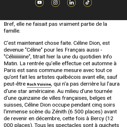
de Gréco. Céline Dion avait beau vendre beaucoup
de disques et remplir les salles, elle ne cachait pas
sa déception de voir ses cousins lui faire la moue.
Bref, elle ne faisait pas vraiment partie de la
famille.
C'est maintenant chose faite. Céline Dion, est
devenue "Céline" pour les Français aussi -
"Céliiiiiiiiine", titrait hier la une du quotidien Info
Matin. La rentrée qu'elle effectue cet automne à
Paris est sans commune mesure avec tout ce
qu'ont fait les artistes québécois avant elle, sauf
peut-être
, qui n'a pas derrière lui l'aura
Roch Voisine
d'une star américaine. Au milieu d'une tournée
d'une quinzaine de villes françaises, belges et
suisses, Céline Dion occupe pendant cinq soirs
l'immense scène du Zénith (6 500 places) avant
de revenir en décembre, cette fois à Bercy (12
000 places). Tous les spectacles sont à guichets