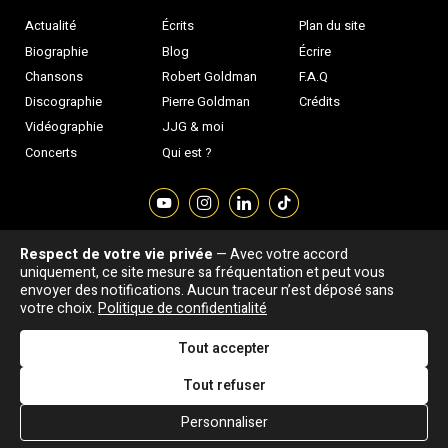
Actualité
Écrits
Plan du site
Biographie
Blog
Écrire
Chansons
Robert Goldman
F.A.Q
Discographie
Pierre Goldman
Crédits
Vidéographie
JJG & moi
Concerts
Qui est ?
Respect de votre vie privée
— Avec votre accord
Association "Parler d'sa vie" © Depuis 1997 - Tous droits réservés |
uniquement, ce site mesure sa fréquentation et peut vous
|
Confidentialité
|
Gestion des cookies
|
Dernière
envoyer des notifications. Aucun traceur n’est déposé sans
Signaler une erreur
votre choix.
Politique de confidentialité
mise à jour : 05/08/2026
Tout accepter
DESIGNED &
DEVELOPED BY
Tout refuser
Personnaliser