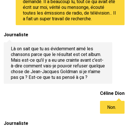
demandé. Il a beaucoup lu, tout ce qui avait été
écrit sur moi, vérité ou mensonge, écouté
toutes les émissions de radio, de télévision... Il
a fait un super travail de recherche.
Journaliste
Là on sait que tu as évidemment aimé les
chansons parce que le résultat est cet album.
Mais est-ce qu'il y a eu une crainte avant c'est-
à-dire comment vais-je pouvoir refuser quelque
chose de Jean-Jacques Goldman si je n'aime
pas ça ? Est-ce que tu as pensé à ça ?
Céline Dion
Non.
Journaliste