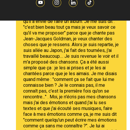
dîner à Paris : "Bonjour ;
.
Jean-Jacques Goldman
Céline Dion ; enchantée". On a mangé
ensemble. Jean-Jacques me regarde et me dit
qu'il a envie de faire un album. Je me suis dit :
"c'est bien beau tout ça mais je veux savoir ce
qu'il va me proposer" parce que je chante pas
Jean-Jacques Goldman, je veux chanter des
choses que je ressens. Alors je suis repartie, je
suis allée au Japon, j'ai fait des tournées, j'ai
travaillé beaucoup.... Je suis revenue le voir et il
m'a proposé des chansons. Ça a été aussi
simple que ça : je les ai prises et je les ai
chantées parce que je les aimais. Je me disais
quand même : "comment ça se fait que lui me
connaisse bien ? Je le connais pas, il me
connaît pas, c'est la première fois qu'on se
rencontre..." . Moi, je n'écris pas mes chansons
mais j'ai des émotions et quand j'ai lu ses
textes et que j'ai écouté ses musiques, faire
face à mes émotions comme ça, je me suis dit
"comment quelqu'un peut écrire mes émotions
comme ça sans me connaître ?". Je lui ai