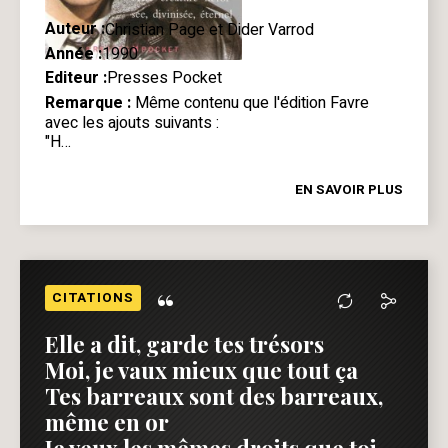
Auteur :
Christian Page et Dider Varrod
Année :
1990
Editeur :
Presses Pocket
Remarque :
Même contenu que
l'édition Favre
avec les ajouts suivants :
"H…
EN SAVOIR PLUS
“
CITATIONS
Elle a dit, garde tes trésors
Moi, je vaux mieux que tout ça
Tes barreaux sont des barreaux,
même en or
Je veux les mêmes droits que toi