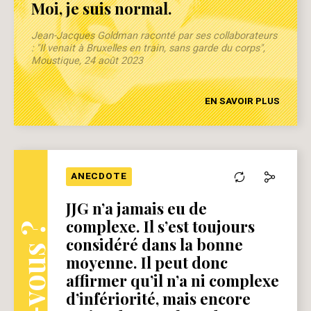
Moi, je suis normal.
Jean-Jacques Goldman raconté par ses collaborateurs
: "Il venait à Bruxelles en train, sans garde du corps",
Moustique, 24 août 2023
EN SAVOIR PLUS
ANECDOTE
JJG n’a jamais eu de
complexe. Il s’est toujours
considéré dans la bonne
moyenne. Il peut donc
affirmer qu’il n’a ni complexe
d’infériorité, mais encore