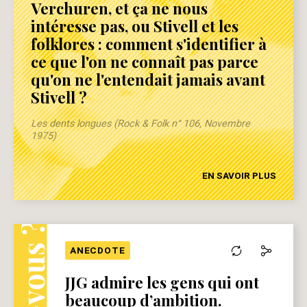
Verchuren, et ça ne nous
intéresse pas, ou Stivell et les
folklores : comment s'identifier à
ce que l'on ne connaît pas parce
qu'on ne l'entendait jamais avant
Stivell ?
Les dents longues (Rock & Folk n° 106, Novembre
1975)
EN SAVOIR PLUS
ANECDOTE
JJG admire les gens qui ont
beaucoup d’ambition.