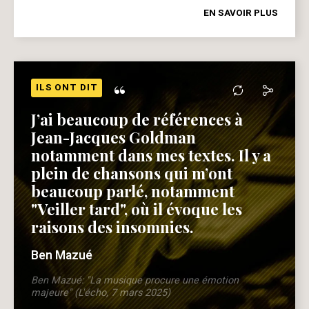
EN SAVOIR PLUS
“
ILS ONT DIT
J’ai beaucoup de références à
Jean-Jacques Goldman
notamment dans mes textes. Il y a
plein de chansons qui m’ont
beaucoup parlé, notamment
"Veiller tard", où il évoque les
raisons des insomnies.
Ben Mazué
Ben Mazué: "La musique procure une émotion
majeure" (L'écho, 7 mars 2025)