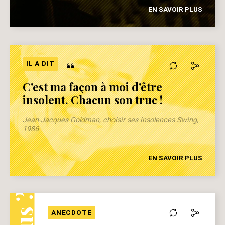
EN SAVOIR PLUS
“
IL A DIT
C'est ma façon à moi d'être
insolent. Chacun son truc !
Jean-Jacques Goldman, choisir ses insolences Swing,
1986
EN SAVOIR PLUS
ANECDOTE