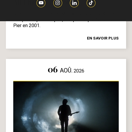
All I have is my soul
Une chanson écrite par Michael Jones et J. Kapler,
composée par J. Kapler, interprétée par Natasha St
Pier en 2001.
EN SAVOIR PLUS
06
AOÛ.
2026