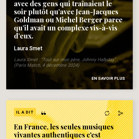
avec des gens qui traînaient le
soir plutôt qu’avec Jean-Jacques
Goldman ou Michel Berger parce
qu’il avait un complexe vis-à-vis
d’eux.
Laura Smet
Laura Smet : "Tout sur mon père, Johnny Hallyday"
(Paris Match, 4 décembre 2024)
EN SAVOIR PLUS
“
IL A DIT
En France, les seules musiques
vivantes authentiques c'est