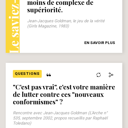
Le saviez-vous ?
moins de complexe de
supériorité.
Jean-Jacques Goldman, le jeu de la vérité
(Girls Magazine, 1983)
EN SAVOIR PLUS
“
QUESTIONS
"C'est pas vrai", c'est votre manière
de lutter contre ces "nouveaux
conformismes" ?
Rencontre avec Jean-Jacques Goldman (L'Arche n°
535, septembre 2002, propos recueillis par Raphaël
Toledano)