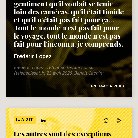
gentiment qu’il voulait se tenir
loin des caméras, qu’il était timide
et qu’il n’était pas fait pour ça…
Tout le monde n’est pas fait pour
le voyage, tout le monde n’est pas
fait pour l’inconnu, je comprends.
Frédéric Lopez
Frédéric Lopez : retour en terrain connu
(telecablesat.fr, 23 avril 2025, Benoît Cachin)
EN SAVOIR PLUS
“
IL A DIT
Les autres sont des exceptions.