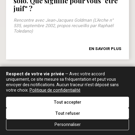
solo. Que signifie pour vous "être
juif" ?
Rencontre avec Jean-Jacques Goldman (L'Arche n°
535, septembre 2002, propos recueillis par Raphaël
Toledano)
EN SAVOIR PLUS
Respect de votre vie privée
— Avec votre accord
uniquement, ce site mesure sa fréquentation et peut vous
LIVRES
envoyer des notifications. Aucun traceur n’est déposé sans
votre choix.
Politique de confidentialité
Tout accepter
Tout refuser
Personnaliser