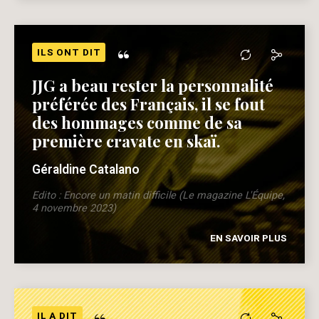
“
ILS ONT DIT
JJG a beau rester la personnalité
préférée des Français, il se fout
des hommages comme de sa
première cravate en skaï.
Géraldine Catalano
Edito : Encore un matin difficile (Le magazine L'Équipe,
4 novembre 2023)
EN SAVOIR PLUS
IL A DIT