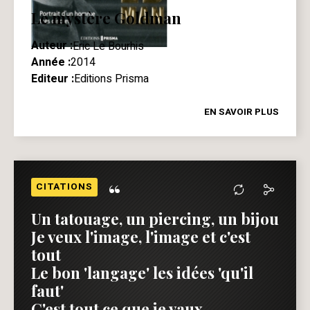
Le mystère Goldman
Auteur :
Eric Le Bourhis
Année :
2014
Editeur :
Editions Prisma
EN SAVOIR PLUS
“
CITATIONS
Un tatouage, un piercing, un bijou
Je veux l'image, l'image et c'est
tout
Le bon 'langage' les idées 'qu'il
faut'
C'est tout ce que je vaux