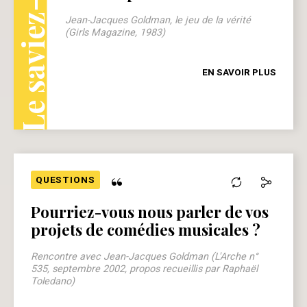
Le saviez-vous ?
Jean-Jacques Goldman, le jeu de la vérité
(Girls Magazine, 1983)
EN SAVOIR PLUS
“
QUESTIONS
Pourriez-vous nous parler de vos
projets de comédies musicales ?
Rencontre avec Jean-Jacques Goldman (L'Arche n°
535, septembre 2002, propos recueillis par Raphaël
Toledano)