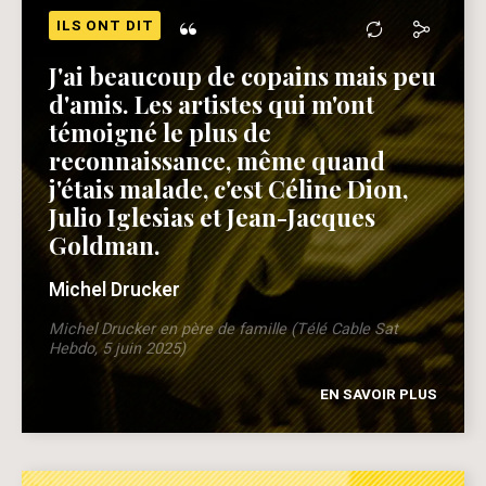
“
ILS ONT DIT
J'ai beaucoup de copains mais peu
d'amis. Les artistes qui m'ont
témoigné le plus de
reconnaissance, même quand
j'étais malade, c'est Céline Dion,
Julio Iglesias et Jean-Jacques
Goldman.
Michel Drucker
Michel Drucker en père de famille (Télé Cable Sat
Hebdo, 5 juin 2025)
EN SAVOIR PLUS