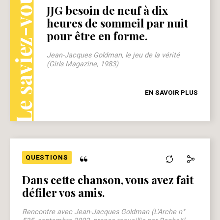
Le saviez-vous ?
JJG besoin de neuf à dix
heures de sommeil par nuit
pour être en forme.
Jean-Jacques Goldman, le jeu de la vérité
(Girls Magazine, 1983)
EN SAVOIR PLUS
“
QUESTIONS
Dans cette chanson, vous avez fait
défiler vos amis.
Rencontre avec Jean-Jacques Goldman (L'Arche n°