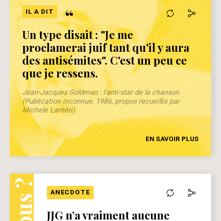
“
IL A DIT
Un type disait : "Je me
proclamerai juif tant qu'il y aura
des antisémites". C'est un peu ce
que je ressens.
Jean-Jacques Goldman : l'anti-star de la chanson
(Publication inconnue, 1986, propos recueillis par
Michele Lantéri)
EN SAVOIR PLUS
ANECDOTE
JJG n’a vraiment aucune