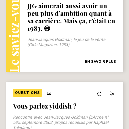
Le saviez-vous ?
JJG aimerait aussi avoir un
peu plus d’ambition quant à
sa carrière. Mais ça, c'était en
1983. 😅
Jean-Jacques Goldman, le jeu de la vérité
(Girls Magazine, 1983)
EN SAVOIR PLUS
“
QUESTIONS
Vous parlez yiddish ?
Rencontre avec Jean-Jacques Goldman (L'Arche n°
535, septembre 2002, propos recueillis par Raphaël
Toledano)