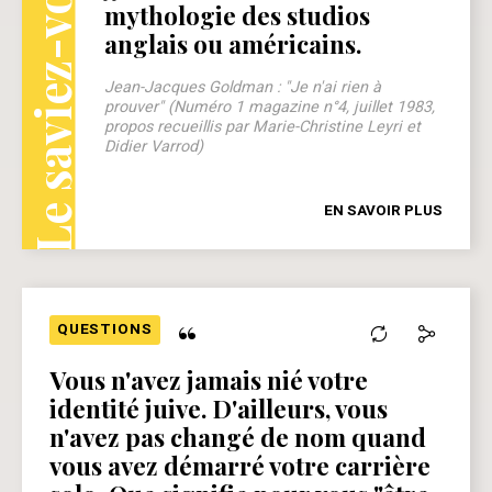
Le saviez-vous ?
mythologie des studios
anglais ou américains.
Jean-Jacques Goldman : "Je n'ai rien à
prouver" (Numéro 1 magazine n°4, juillet 1983,
propos recueillis par Marie-Christine Leyri et
Didier Varrod)
EN SAVOIR PLUS
“
QUESTIONS
Vous n'avez jamais nié votre
identité juive. D'ailleurs, vous
n'avez pas changé de nom quand
vous avez démarré votre carrière