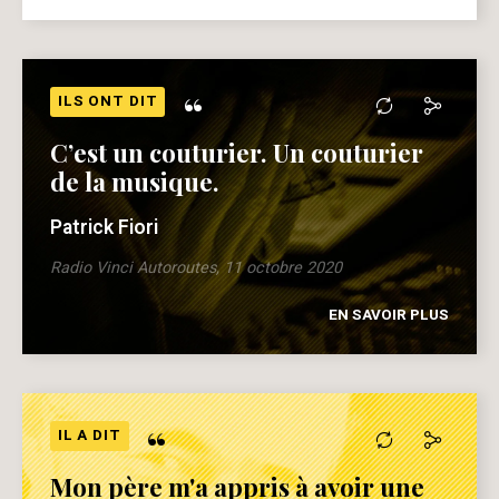
“
ILS ONT DIT
C’est un couturier. Un couturier
de la musique.
Patrick Fiori
Radio Vinci Autoroutes, 11 octobre 2020
EN SAVOIR PLUS
“
IL A DIT
Mon père m'a appris à avoir une