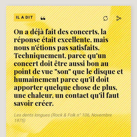
“
IL A DIT
On a déjà fait des concerts, la
réponse était excellente, mais
nous n'étions pas satisfaits.
Techniquement, parce qu'un
concert doit être aussi bon au
point de vue "son" que le disque et
humainement parce qu'il doit
apporter quelque chose de plus,
une chaleur, un contact qu'il faut
savoir créer.
Les dents longues (Rock & Folk n° 106, Novembre
1975)