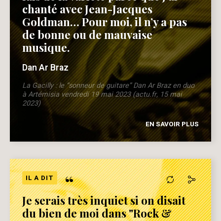
chanté avec Jean-Jacques
Goldman… Pour moi, il n’y a pas
de bonne ou de mauvaise
musique.
Dan Ar Braz
La Gacilly : le “sonneur de guitare” Dan Ar Braz en duo
à Artémisia vendredi 19 mai 2023 (actu.fr, 15 mai
2023)
EN SAVOIR PLUS
“
IL A DIT
Je serais très inquiet si on disait
du bien de moi dans "Rock &