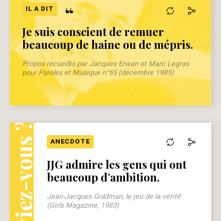
“
IL A DIT
Je suis conscient de remuer
beaucoup de haine ou de mépris.
Propos recueillis par Jacques Erwan et Marc Legras
pour Paroles et Musique n°55 (décembre 1985).
Le saviez-vous ?
ANECDOTE
JJG admire les gens qui ont
beaucoup d’ambition.
Jean-Jacques Goldman, le jeu de la vérité
(Girls Magazine, 1983)