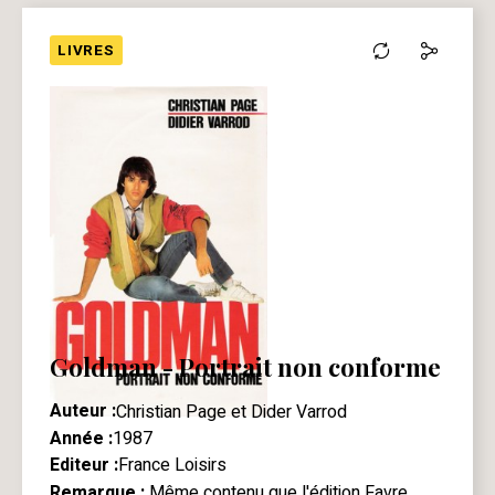
LIVRES
Goldman - Portrait non conforme
Auteur :
Christian Page et Dider Varrod
Année :
1987
Editeur :
France Loisirs
Remarque :
Même contenu que
l'édition Favre.