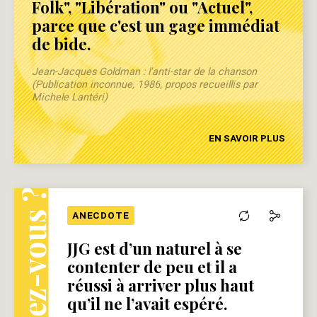
Folk", "Libération" ou "Actuel",
parce que c'est un gage immédiat
de bide.
Jean-Jacques Goldman : l'anti-star de la chanson
(Publication inconnue, 1986, propos recueillis par
Michele Lantéri)
EN SAVOIR PLUS
Le saviez-vous ?
ANECDOTE
JJG est d’un naturel à se
contenter de peu et il a
réussi à arriver plus haut
qu’il ne l’avait espéré.