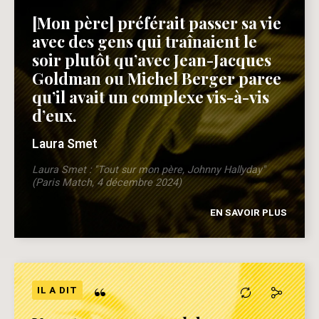
[Mon père] préférait passer sa vie
avec des gens qui traînaient le
soir plutôt qu’avec Jean-Jacques
Goldman ou Michel Berger parce
qu’il avait un complexe vis-à-vis
d’eux.
Laura Smet
Laura Smet : "Tout sur mon père, Johnny Hallyday"
(Paris Match, 4 décembre 2024)
EN SAVOIR PLUS
“
IL A DIT