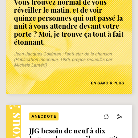
Vous trouvez normal de vous
réveiller le matin, et de voir
quinze personnes qui ont passé la
nuit à vous attendre devant votre
porte ? Moi, je trouve ça tout à fait
étonnant.
Jean-Jacques Goldman : l'anti-star de la chanson
(Publication inconnue, 1986, propos recueillis par
Michele Lantéri)
EN SAVOIR PLUS
ANECDOTE
JJG besoin de neuf à dix