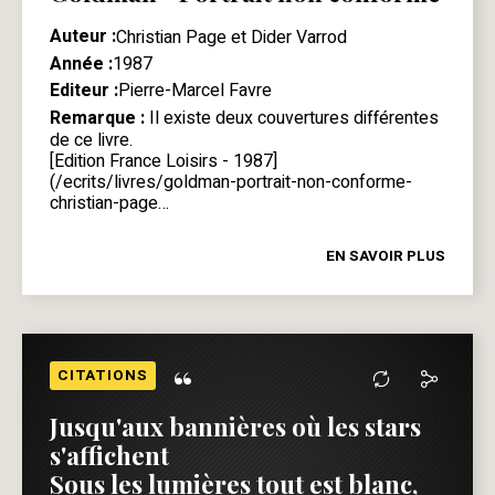
Auteur :
Christian Page et Dider Varrod
Année :
1987
Editeur :
Pierre-Marcel Favre
Remarque :
Il existe deux couvertures différentes
de ce livre.
[Edition France Loisirs - 1987]
(/ecrits/livres/goldman-portrait-non-conforme-
christian-page…
EN SAVOIR PLUS
“
CITATIONS
Jusqu'aux bannières où les stars
s'affichent
Sous les lumières tout est blanc,