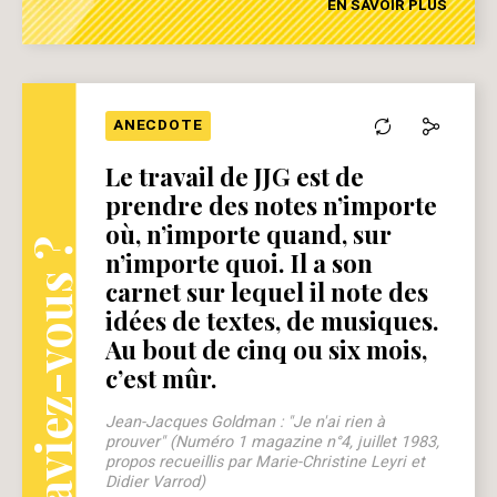
EN SAVOIR PLUS
ANECDOTE
Le travail de JJG est de
prendre des notes n’importe
où, n’importe quand, sur
Le saviez-vous ?
n’importe quoi. Il a son
carnet sur lequel il note des
idées de textes, de musiques.
Au bout de cinq ou six mois,
c’est mûr.
Jean-Jacques Goldman : "Je n'ai rien à
prouver" (Numéro 1 magazine n°4, juillet 1983,
propos recueillis par Marie-Christine Leyri et
Didier Varrod)