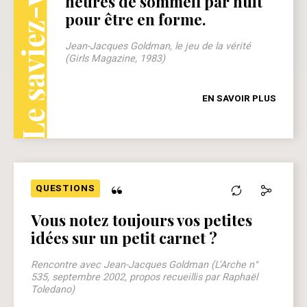
Le saviez-vous ?
heures de sommeil par nuit
pour être en forme.
Jean-Jacques Goldman, le jeu de la vérité
(Girls Magazine, 1983)
EN SAVOIR PLUS
“
QUESTIONS
Vous notez toujours vos petites
idées sur un petit carnet ?
Rencontre avec Jean-Jacques Goldman (L'Arche n°
535, septembre 2002, propos recueillis par Raphaël
Toledano)