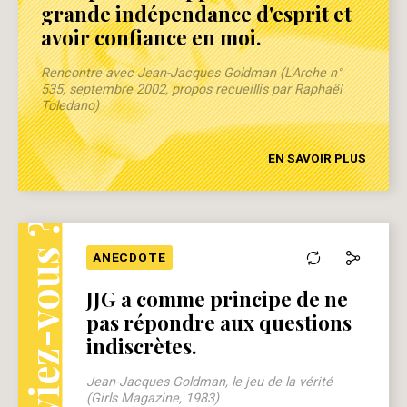
grande indépendance d'esprit et
avoir confiance en moi.
Rencontre avec Jean-Jacques Goldman (L'Arche n°
535, septembre 2002, propos recueillis par Raphaël
Toledano)
EN SAVOIR PLUS
Le saviez-vous ?
ANECDOTE
JJG a comme principe de ne
pas répondre aux questions
indiscrètes.
Jean-Jacques Goldman, le jeu de la vérité
(Girls Magazine, 1983)