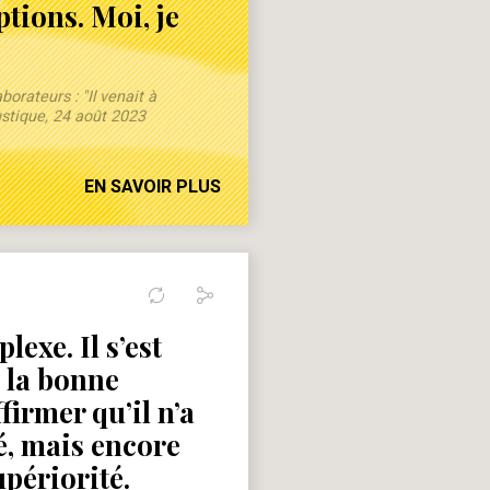
ptions. Moi, je
rateurs : "Il venait à
ustique, 24 août 2023
EN SAVOIR PLUS
lexe. Il s’est
 la bonne
firmer qu’il n’a
é, mais encore
périorité.