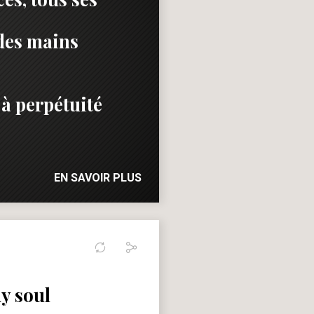
 des mains
 à perpétuité
EN SAVOIR PLUS
my soul