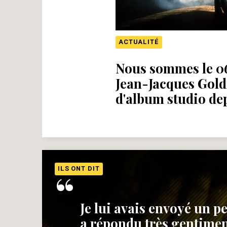
ACTUALITÉ
Nous sommes le 06
Jean-Jacques Gold
d'album studio dep
“
ILS ONT DIT
Je lui avais envoyé un pe
a répondu très gentiment