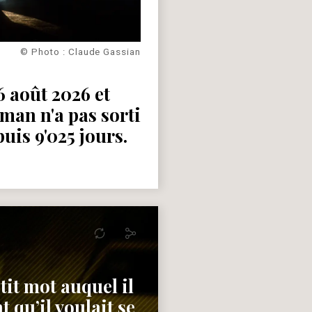
© Photo : Claude Gassian
 août 2026 et
man n'a pas sorti
uis 9'025 jours.
tit mot auquel il
 qu’il voulait se