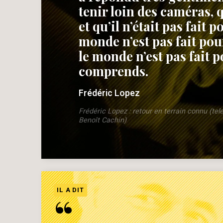
tenir loin des caméras, q
et qu’il n’était pas fait 
monde n’est pas fait pou
le monde n’est pas fait p
comprends.
Frédéric Lopez
Frédéric Lopez : retour en terrain connu (tele
Benoît Cachin)
IL A DIT
“