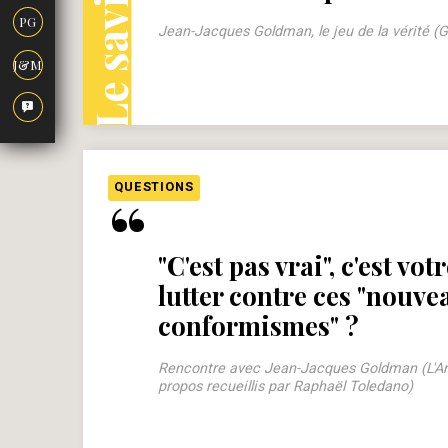
PG
Jean-Jacques Goldman, le jeu de la vérité (G
J&M
“
QUESTIONS
"C'est pas vrai", c'est vo
lutter contre ces "nouve
conformismes" ?
Rencontre avec Jean-Jacques Goldman (L'Ar
propos recueillis par Raphaël Toledano)