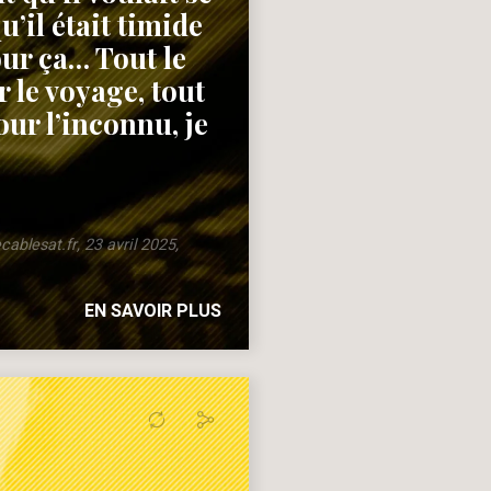
u’il était timide
pour ça… Tout le
r le voyage, tout
our l’inconnu, je
cablesat.fr, 23 avril 2025,
EN SAVOIR PLUS