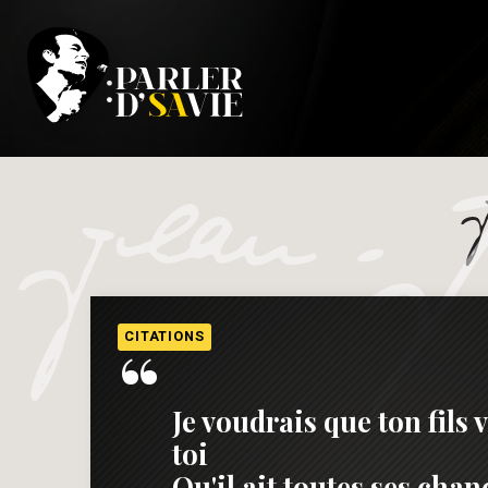
“
CITATIONS
Je voudrais que ton fils
toi
Qu'il ait toutes ses chan