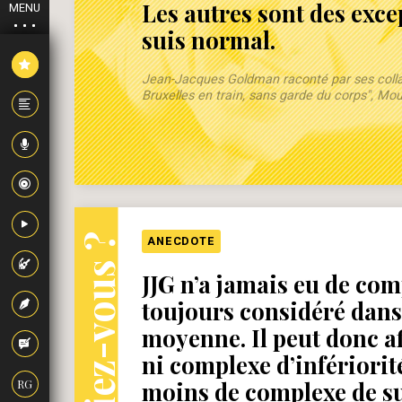
Les autres sont des exce
MENU
suis normal.
Jean-Jacques Goldman raconté par ses collabo
Bruxelles en train, sans garde du corps", Mo
Le saviez-vous ?
ANECDOTE
JJG n’a jamais eu de comp
toujours considéré dans
moyenne. Il peut donc af
ni complexe d’infériorit
RG
moins de complexe de su