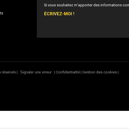
Si vous souhaitez m’apporter des informations co
ÉCRIVEZ-MOI !
ts
s réservés |
|
Confidentialité
|
Gestion des cookies
|
Signaler une erreur