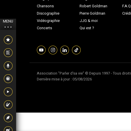
Chansons
Robert Goldman
F.A.Q
Discographie
Pierre Goldman
Crédi
Vidéographie
JJG & moi
MENU
Concerts
Qui est ?
Association "Parler d'sa vie" © Depuis 1997 - Tous droit
Dernière mise à jour : 05/08/2026