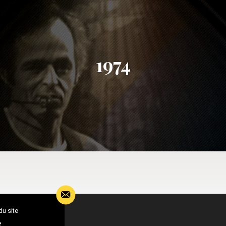
1974
du site
e