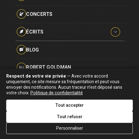
Paroles données
Actualité
Écrits
Plan du site
Certifications
CONCERTS
Biographie
Blog
Écrire
Pseudonymes
Chansons
Robert Goldman
F.A.Q
Reprises
Discographie
Pierre Goldman
Crédits
ÉCRITS
Vidéographie
JJG & moi
Concerts
Qui est ?
Interviews
BLOG
Livres
ROBERT GOLDMAN
RG
Hommages
Respect de votre vie privée
— Avec votre accord
Association "Parler d'sa vie" © Depuis 1997 - Tous droits réservés |
uniquement, ce site mesure sa fréquentation et peut vous
PIERRE GOLDMAN
PG
|
Confidentialité
|
Gestion des cookies
|
Dernière
envoyer des notifications. Aucun traceur n’est déposé sans
Signaler une erreur
votre choix.
Politique de confidentialité
mise à jour : 05/08/2026
JJG & MOI
J&M
Tout accepter
DESIGNED &
DEVELOPED BY
Tout refuser
QUI EST ?
Personnaliser