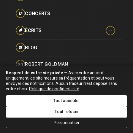
Paroles données
Actualité
Écrits
Plan du site
Certifications
CONCERTS
Biographie
Blog
Écrire
Pseudonymes
Chansons
Robert Goldman
F.A.Q
Reprises
Discographie
Pierre Goldman
Crédits
ÉCRITS
Vidéographie
JJG & moi
Concerts
Qui est ?
Interviews
BLOG
Livres
ROBERT GOLDMAN
RG
Hommages
Respect de votre vie privée
— Avec votre accord
Association "Parler d'sa vie" © Depuis 1997 - Tous droits réservés |
uniquement, ce site mesure sa fréquentation et peut vous
PIERRE GOLDMAN
PG
|
Confidentialité
|
Gestion des cookies
|
Dernière
envoyer des notifications. Aucun traceur n’est déposé sans
Signaler une erreur
votre choix.
Politique de confidentialité
mise à jour : 05/08/2026
JJG & MOI
J&M
Tout accepter
DESIGNED &
DEVELOPED BY
Tout refuser
QUI EST ?
Personnaliser