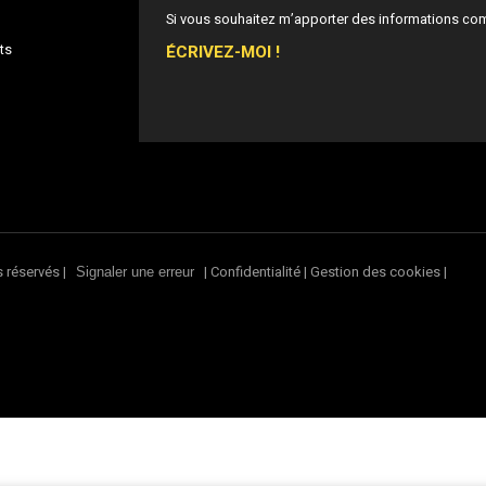
Si vous souhaitez m’apporter des informations co
ÉCRIVEZ-MOI !
ts
s réservés |
|
Confidentialité
|
Gestion des cookies
|
Signaler une erreur