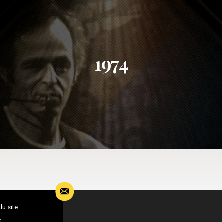
1974
du site
e