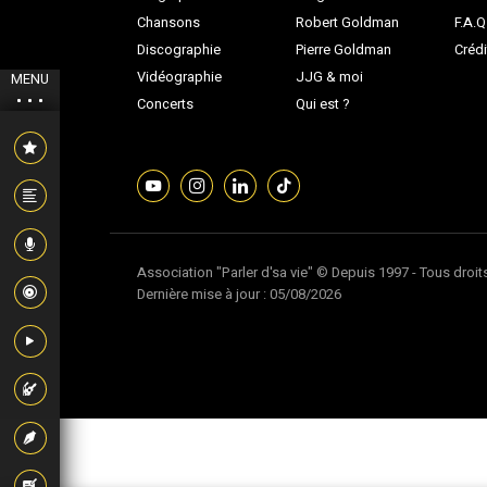
Chansons
Robert Goldman
F.A.Q
Discographie
Pierre Goldman
Crédi
Vidéographie
JJG & moi
MENU
Concerts
Qui est ?
Association "Parler d'sa vie" © Depuis 1997 - Tous droit
Dernière mise à jour : 05/08/2026