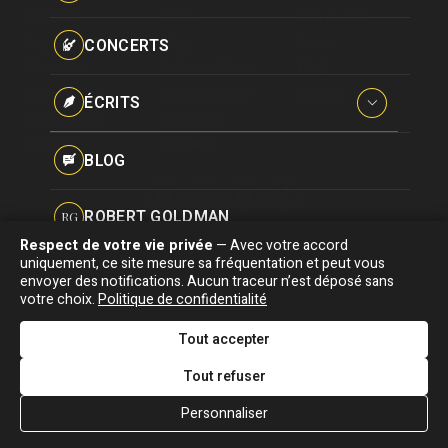
Paroles données
Actualité
Écrits
Plan du site
Certifications
CONCERTS
Biographie
Blog
Écrire
Pseudonymes
Chansons
Robert Goldman
F.A.Q
Reprises
Discographie
Pierre Goldman
Crédits
ÉCRITS
Vidéographie
JJG & moi
Concerts
Qui est ?
Interviews
BLOG
Livres
ROBERT GOLDMAN
RG
Hommages
Respect de votre vie privée
— Avec votre accord
Association "Parler d'sa vie" © Depuis 1997 - Tous droits réservés |
uniquement, ce site mesure sa fréquentation et peut vous
PIERRE GOLDMAN
PG
|
Confidentialité
|
Gestion des cookies
|
Dernière
envoyer des notifications. Aucun traceur n’est déposé sans
Signaler une erreur
votre choix.
Politique de confidentialité
mise à jour : 05/08/2026
JJG & MOI
J&M
Tout accepter
DESIGNED &
DEVELOPED BY
Tout refuser
QUI EST ?
Personnaliser