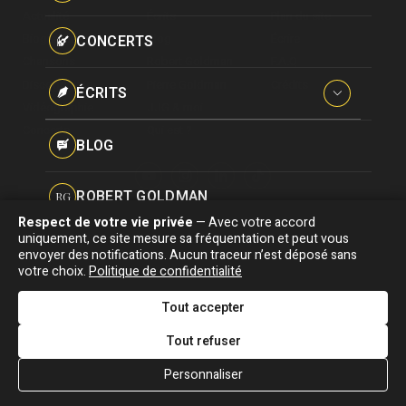
Paroles données
Actualité
Écrits
Plan du site
Certifications
CONCERTS
Biographie
Blog
Écrire
Pseudonymes
Chansons
Robert Goldman
F.A.Q
Reprises
Discographie
Pierre Goldman
Crédits
ÉCRITS
Vidéographie
JJG & moi
Concerts
Qui est ?
Interviews
BLOG
Livres
ROBERT GOLDMAN
RG
Hommages
Respect de votre vie privée
— Avec votre accord
Association "Parler d'sa vie" © Depuis 1997 - Tous droits réservés |
uniquement, ce site mesure sa fréquentation et peut vous
PIERRE GOLDMAN
PG
|
Confidentialité
|
Gestion des cookies
|
Dernière
envoyer des notifications. Aucun traceur n’est déposé sans
Signaler une erreur
votre choix.
Politique de confidentialité
mise à jour : 05/08/2026
JJG & MOI
J&M
Tout accepter
DESIGNED &
DEVELOPED BY
Tout refuser
QUI EST ?
Personnaliser