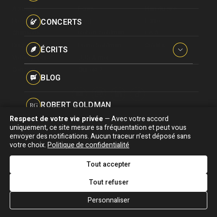
Paroles données
Actualité
Écrits
Plan du site
Certifications
CONCERTS
Biographie
Blog
Écrire
Pseudonymes
Chansons
Robert Goldman
F.A.Q
Reprises
Discographie
Pierre Goldman
Crédits
ÉCRITS
Vidéographie
JJG & moi
Concerts
Qui est ?
Interviews
BLOG
Livres
ROBERT GOLDMAN
RG
Hommages
Respect de votre vie privée
— Avec votre accord
Association "Parler d'sa vie" © Depuis 1997 - Tous droits réservés |
uniquement, ce site mesure sa fréquentation et peut vous
PIERRE GOLDMAN
PG
|
Confidentialité
|
Gestion des cookies
|
Dernière
envoyer des notifications. Aucun traceur n’est déposé sans
Signaler une erreur
votre choix.
Politique de confidentialité
mise à jour : 05/08/2026
JJG & MOI
J&M
Tout accepter
DESIGNED &
DEVELOPED BY
Tout refuser
QUI EST ?
Personnaliser