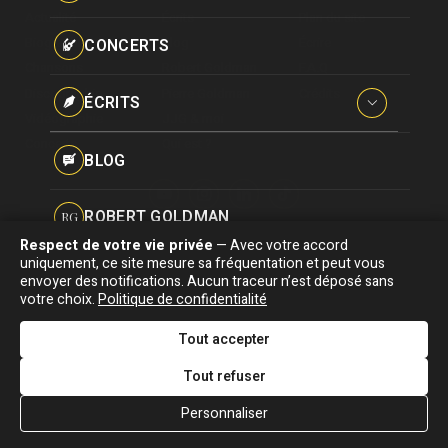
Paroles données
Actualité
Écrits
Plan du site
Certifications
CONCERTS
Biographie
Blog
Écrire
Pseudonymes
Chansons
Robert Goldman
F.A.Q
Reprises
Discographie
Pierre Goldman
Crédits
ÉCRITS
Vidéographie
JJG & moi
Concerts
Qui est ?
Interviews
BLOG
Livres
ROBERT GOLDMAN
RG
Hommages
Respect de votre vie privée
— Avec votre accord
Association "Parler d'sa vie" © Depuis 1997 - Tous droits réservés |
uniquement, ce site mesure sa fréquentation et peut vous
PIERRE GOLDMAN
PG
|
Confidentialité
|
Gestion des cookies
|
Dernière
envoyer des notifications. Aucun traceur n’est déposé sans
Signaler une erreur
votre choix.
Politique de confidentialité
mise à jour : 05/08/2026
JJG & MOI
J&M
Tout accepter
DESIGNED &
DEVELOPED BY
Tout refuser
QUI EST ?
Personnaliser