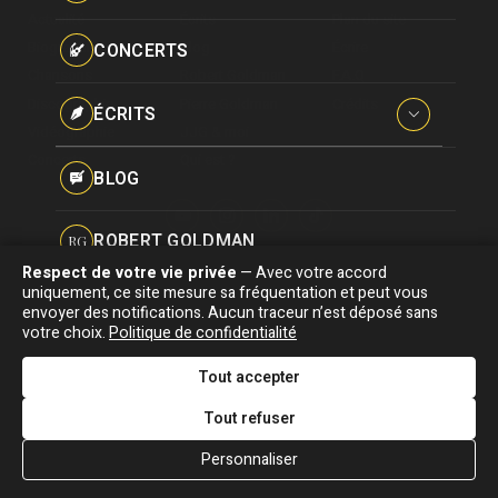
Paroles données
Actualité
Écrits
Plan du site
Certifications
CONCERTS
Biographie
Blog
Écrire
Pseudonymes
Chansons
Robert Goldman
F.A.Q
Reprises
Discographie
Pierre Goldman
Crédits
ÉCRITS
Vidéographie
JJG & moi
Concerts
Qui est ?
Interviews
BLOG
Livres
ROBERT GOLDMAN
RG
Hommages
Respect de votre vie privée
— Avec votre accord
Association "Parler d'sa vie" © Depuis 1997 - Tous droits réservés |
uniquement, ce site mesure sa fréquentation et peut vous
PIERRE GOLDMAN
PG
|
Confidentialité
|
Gestion des cookies
|
Dernière
envoyer des notifications. Aucun traceur n’est déposé sans
Signaler une erreur
votre choix.
Politique de confidentialité
mise à jour : 05/08/2026
JJG & MOI
J&M
Tout accepter
DESIGNED &
DEVELOPED BY
Tout refuser
QUI EST ?
Personnaliser