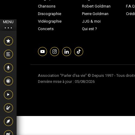
Chansons
Robert Goldman
F.A.Q
Discographie
Pierre Goldman
Crédi
Vidéographie
JJG & moi
MENU
Concerts
Qui est ?
Association "Parler d'sa vie" © Depuis 1997 - Tous droit
Dernière mise à jour : 05/08/2026