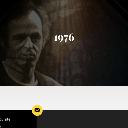
1976
du site
e