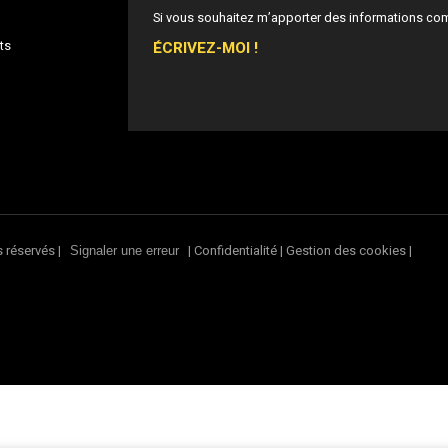
Si vous souhaitez m’apporter des informations co
ÉCRIVEZ-MOI !
ts
s réservés |
|
Confidentialité
|
Gestion des cookies
|
Signaler une erreur