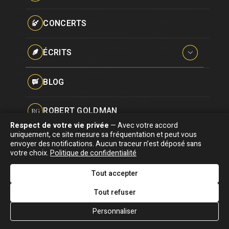
Paroles données
Actualité
Écrits
Plan du site
Certifications
CONCERTS
Biographie
Blog
Écrire
Pseudonymes
Chansons
Robert Goldman
F.A.Q
Reprises
Discographie
Pierre Goldman
Crédits
ÉCRITS
Vidéographie
JJG & moi
Concerts
Qui est ?
Interviews
BLOG
Livres
ROBERT GOLDMAN
RG
Hommages
Respect de votre vie privée
— Avec votre accord
Association "Parler d'sa vie" © Depuis 1997 - Tous droits réservés |
uniquement, ce site mesure sa fréquentation et peut vous
PIERRE GOLDMAN
PG
|
Confidentialité
|
Gestion des cookies
|
Dernière
envoyer des notifications. Aucun traceur n’est déposé sans
Signaler une erreur
votre choix.
Politique de confidentialité
mise à jour : 05/08/2026
JJG & MOI
J&M
Tout accepter
DESIGNED &
DEVELOPED BY
Tout refuser
QUI EST ?
Personnaliser