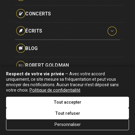
Paroles données
Actualité
Écrits
Plan du site
Certifications
CONCERTS
Biographie
Blog
Écrire
Pseudonymes
Chansons
Robert Goldman
F.A.Q
Reprises
Discographie
Pierre Goldman
Crédits
ÉCRITS
Vidéographie
JJG & moi
Concerts
Qui est ?
Interviews
BLOG
Livres
ROBERT GOLDMAN
RG
Hommages
Respect de votre vie privée
— Avec votre accord
Association "Parler d'sa vie" © Depuis 1997 - Tous droits réservés |
uniquement, ce site mesure sa fréquentation et peut vous
PIERRE GOLDMAN
PG
|
Confidentialité
|
Gestion des cookies
|
Dernière
envoyer des notifications. Aucun traceur n’est déposé sans
Signaler une erreur
votre choix.
Politique de confidentialité
mise à jour : 05/08/2026
JJG & MOI
J&M
Tout accepter
DESIGNED &
DEVELOPED BY
Tout refuser
QUI EST ?
Personnaliser