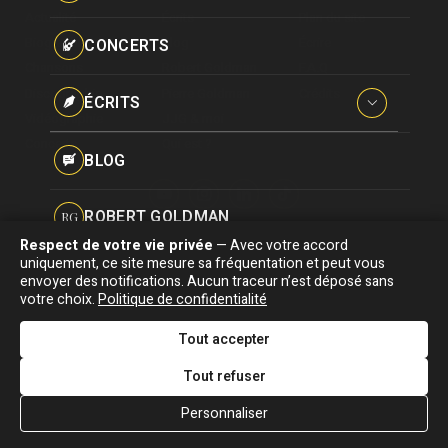
Paroles données
Actualité
Écrits
Plan du site
Certifications
CONCERTS
Biographie
Blog
Écrire
Pseudonymes
Chansons
Robert Goldman
F.A.Q
Reprises
Discographie
Pierre Goldman
Crédits
ÉCRITS
Vidéographie
JJG & moi
Concerts
Qui est ?
Interviews
BLOG
Livres
ROBERT GOLDMAN
RG
Hommages
Respect de votre vie privée
— Avec votre accord
Association "Parler d'sa vie" © Depuis 1997 - Tous droits réservés |
uniquement, ce site mesure sa fréquentation et peut vous
PIERRE GOLDMAN
PG
|
Confidentialité
|
Gestion des cookies
|
Dernière
envoyer des notifications. Aucun traceur n’est déposé sans
Signaler une erreur
votre choix.
Politique de confidentialité
mise à jour : 05/08/2026
JJG & MOI
J&M
Tout accepter
DESIGNED &
DEVELOPED BY
Tout refuser
QUI EST ?
Personnaliser