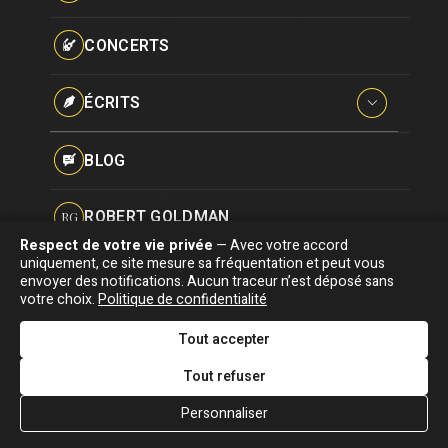
Paroles données
Actualité
Écrits
Plan du site
Certifications
CONCERTS
Biographie
Blog
Écrire
Pseudonymes
Chansons
Robert Goldman
F.A.Q
Reprises
Discographie
Pierre Goldman
Crédits
ÉCRITS
Vidéographie
JJG & moi
Concerts
Qui est ?
Interviews
BLOG
Livres
ROBERT GOLDMAN
RG
Hommages
Respect de votre vie privée
— Avec votre accord
Association "Parler d'sa vie" © Depuis 1997 - Tous droits réservés |
uniquement, ce site mesure sa fréquentation et peut vous
PIERRE GOLDMAN
PG
|
Confidentialité
|
Gestion des cookies
|
Dernière
envoyer des notifications. Aucun traceur n’est déposé sans
Signaler une erreur
votre choix.
Politique de confidentialité
mise à jour : 05/08/2026
JJG & MOI
J&M
Tout accepter
DESIGNED &
DEVELOPED BY
Tout refuser
QUI EST ?
Personnaliser