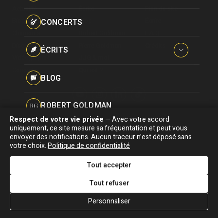
Paroles données
Actualité
Écrits
Plan du site
Certifications
CONCERTS
Biographie
Blog
Écrire
Pseudonymes
Chansons
Robert Goldman
F.A.Q
Reprises
Discographie
Pierre Goldman
Crédits
ÉCRITS
Vidéographie
JJG & moi
Concerts
Qui est ?
Interviews
BLOG
Livres
ROBERT GOLDMAN
RG
Hommages
Respect de votre vie privée
— Avec votre accord
Association "Parler d'sa vie" © Depuis 1997 - Tous droits réservés |
uniquement, ce site mesure sa fréquentation et peut vous
PIERRE GOLDMAN
PG
|
Confidentialité
|
Gestion des cookies
|
Dernière
envoyer des notifications. Aucun traceur n’est déposé sans
Signaler une erreur
votre choix.
Politique de confidentialité
mise à jour : 05/08/2026
JJG & MOI
J&M
Tout accepter
DESIGNED &
DEVELOPED BY
Tout refuser
QUI EST ?
Personnaliser