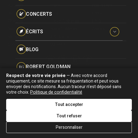
Paroles données
Actualité
Écrits
Plan du site
Certifications
CONCERTS
Biographie
Blog
Écrire
Pseudonymes
Chansons
Robert Goldman
F.A.Q
Reprises
Discographie
Pierre Goldman
Crédits
ÉCRITS
Vidéographie
JJG & moi
Concerts
Qui est ?
Interviews
BLOG
Livres
ROBERT GOLDMAN
RG
Hommages
Respect de votre vie privée
— Avec votre accord
Association "Parler d'sa vie" © Depuis 1997 - Tous droits réservés |
uniquement, ce site mesure sa fréquentation et peut vous
PIERRE GOLDMAN
PG
|
Confidentialité
|
Gestion des cookies
|
Dernière
envoyer des notifications. Aucun traceur n’est déposé sans
Signaler une erreur
votre choix.
Politique de confidentialité
mise à jour : 05/08/2026
JJG & MOI
J&M
Tout accepter
DESIGNED &
DEVELOPED BY
Tout refuser
QUI EST ?
Personnaliser