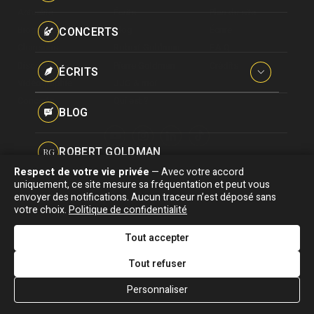
Paroles données
Actualité
Écrits
Plan du site
Certifications
CONCERTS
Biographie
Blog
Écrire
Pseudonymes
Chansons
Robert Goldman
F.A.Q
Reprises
Discographie
Pierre Goldman
Crédits
ÉCRITS
Vidéographie
JJG & moi
Concerts
Qui est ?
Interviews
BLOG
Livres
ROBERT GOLDMAN
RG
Hommages
Respect de votre vie privée
— Avec votre accord
Association "Parler d'sa vie" © Depuis 1997 - Tous droits réservés |
uniquement, ce site mesure sa fréquentation et peut vous
PIERRE GOLDMAN
PG
|
Confidentialité
|
Gestion des cookies
|
Dernière
envoyer des notifications. Aucun traceur n’est déposé sans
Signaler une erreur
votre choix.
Politique de confidentialité
mise à jour : 05/08/2026
JJG & MOI
J&M
Tout accepter
DESIGNED &
DEVELOPED BY
Tout refuser
QUI EST ?
Personnaliser