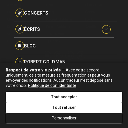
Paroles données
Actualité
Écrits
Plan du site
Certifications
CONCERTS
Biographie
Blog
Écrire
Pseudonymes
Chansons
Robert Goldman
F.A.Q
Reprises
Discographie
Pierre Goldman
Crédits
ÉCRITS
Vidéographie
JJG & moi
Concerts
Qui est ?
Interviews
BLOG
Livres
ROBERT GOLDMAN
RG
Hommages
Respect de votre vie privée
— Avec votre accord
Association "Parler d'sa vie" © Depuis 1997 - Tous droits réservés |
uniquement, ce site mesure sa fréquentation et peut vous
PIERRE GOLDMAN
PG
|
Confidentialité
|
Gestion des cookies
|
Dernière
envoyer des notifications. Aucun traceur n’est déposé sans
Signaler une erreur
votre choix.
Politique de confidentialité
mise à jour : 05/08/2026
JJG & MOI
J&M
Tout accepter
DESIGNED &
DEVELOPED BY
Tout refuser
QUI EST ?
Personnaliser