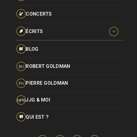
Paroles données
Certifications
CONCERTS
Pseudonymes
Reprises
ÉCRITS
Interviews
BLOG
Livres
ROBERT GOLDMAN
RG
Hommages
PIERRE GOLDMAN
PG
JJG & MOI
J&M
QUI EST ?