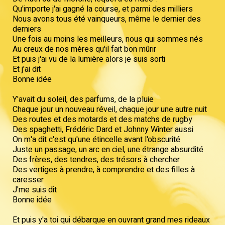
Qu'importe j'ai gagné la course, et parmi des milliers
Nous avons tous été vainqueurs, même le dernier des
derniers
Une fois au moins les meilleurs, nous qui sommes nés
Au creux de nos mères qu'il fait bon mûrir
Et puis j'ai vu de la lumière alors je suis sorti
Et j'ai dit
Bonne idée
Y'avait du soleil, des parfums, de la pluie
Chaque jour un nouveau réveil, chaque jour une autre nuit
Des routes et des motards et des matchs de rugby
Des spaghetti, Frédéric Dard et Johnny Winter aussi
On m'a dit c'est qu'une étincelle avant l'obscurité
Juste un passage, un arc en ciel, une étrange absurdité
Des frères, des tendres, des trésors à chercher
Des vertiges à prendre, à comprendre et des filles à
caresser
J'me suis dit
Bonne idée
Et puis y'a toi qui débarque en ouvrant grand mes rideaux