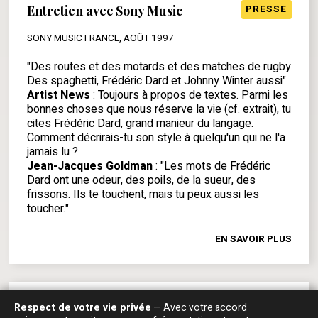
Entretien avec Sony Music
PRESSE
SONY MUSIC FRANCE, AOÛT 1997
"Des routes et des motards et des matches de rugby
Des spaghetti, Frédéric Dard et Johnny Winter aussi"
Artist News
: Toujours à propos de textes. Parmi les
bonnes choses que nous réserve la vie (cf. extrait), tu
cites Frédéric Dard, grand manieur du langage.
Comment décrirais-tu son style à quelqu'un qui ne l'a
jamais lu ?
Jean-Jacques Goldman
: "Les mots de Frédéric
Dard ont une odeur, des poils, de la sueur, des
frissons. Ils te touchent, mais tu peux aussi les
toucher."
EN SAVOIR PLUS
Respect de votre vie privée
— Avec votre accord
Quelques mots "en passant"
PRESSE